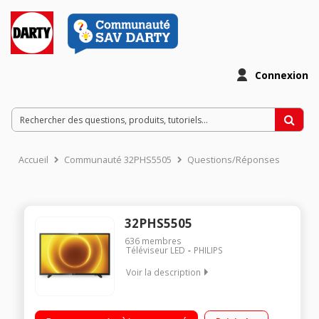
Connexion
Accueil
Communauté 32PHS5505
Questions/Réponses
32PHS5505
636
membres
Téléviseur LED
PHILIPS
Voir la description
Pixel Plus HD 2 entrées HDMI avec faible latence 20ms en
mode jeu 1 entrée VGA Tuner Satellite certifié Fransat