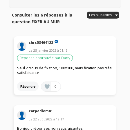
Consulter les 6 réponses à la
question FIXER AU MUR
chrs53464123
Le
25 janvier 2022
à
01:13
Réponse approuvée par Darty
Seul 2 trous de fixation, 100x100, mais fixation pas très
satisfaisante
0
Répondre
carpediem81
Le
22 août 2022
à
19:17
Bonjour, réponses non satisfaisantes.