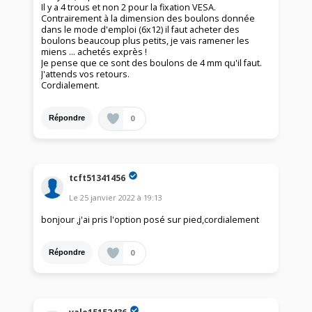
Il y a 4 trous et non 2 pour la fixation VESA.
Contrairement à la dimension des boulons donnée
dans le mode d'emploi (6x12) il faut acheter des
boulons beaucoup plus petits, je vais ramener les
miens ... achetés exprès !
Je pense que ce sont des boulons de 4 mm qu'il faut.
J'attends vos retours.
Cordialement.
0
Répondre
tcft51341456
Le
25 janvier 2022
à
19:13
bonjour ,j'ai pris l'option posé sur pied,cordialement
0
Répondre