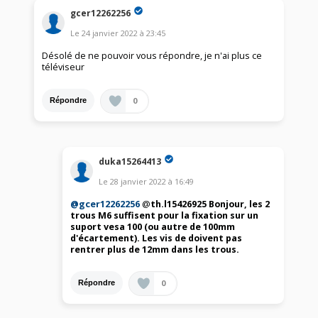
gcer12262256
Le
24 janvier 2022
à
23:45
Désolé de ne pouvoir vous répondre, je n'ai plus ce
téléviseur
0
Répondre
duka15264413
Le
28 janvier 2022
à
16:49
@gcer12262256
@
th.l15426925 Bonjour, les 2
trous M6 suffisent pour la fixation sur un
suport vesa 100 (ou autre de 100mm
d'écartement). Les vis de doivent pas
rentrer plus de 12mm dans les trous.
0
Répondre