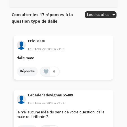
Consulter les 17 réponses à la
question type de dalle
EricT8270
Le
5 février 2018
à
21:36
dalle mate
0
Répondre
LabadensdevignauG5489
Le
3 février 2018
à
22:24
Je n'ai aucune idée du sens de votre question, dalle
mate ou brillante ?