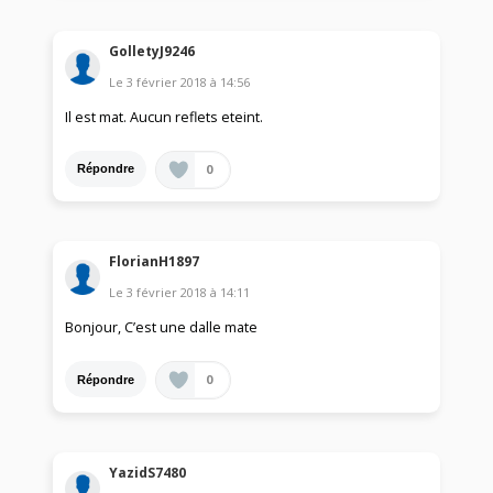
GolletyJ9246
Le
3 février 2018
à
14:56
Il est mat. Aucun reflets eteint.
0
Répondre
FlorianH1897
Le
3 février 2018
à
14:11
Bonjour, C’est une dalle mate
0
Répondre
YazidS7480