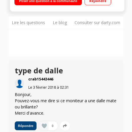
Rejoindre
Poser une question à la communauté
rafraîchissement 60 Hz - Luminosité 300 cd/m² HDMI, DVI, VGA
- Compatible Windows 7/8 - Haut-parleurs intégrés 2 x 2 Watts
Technologie Smart Control Lite, SmartContrast"
Lire les questions
Le blog
Consulter sur darty.com
type de dalle
crab15443446
Le
3 février 2018
à
02:31
Bonjour,
Pouvez-vous me dire si ce moniteur a une dalle mate
ou brillante?
Merci d'avance.
0
Répondre