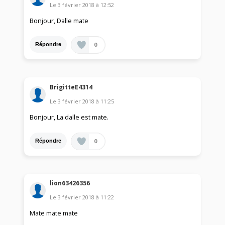
Le
3 février 2018
à
12:52
Bonjour, Dalle mate
0
Répondre
BrigitteE4314
Le
3 février 2018
à
11:25
Bonjour, La dalle est mate.
0
Répondre
lion63426356
Le
3 février 2018
à
11:22
Mate mate mate