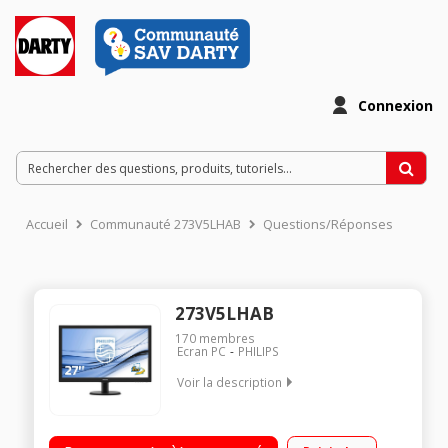
Connexion
Accueil
Communauté 273V5LHAB
Questions/Réponses
273V5LHAB
170
membres
Ecran PC
PHILIPS
Voir la description
"Ecran LED 27"" - Dalle TN - HDTV 1080p - Résolution
1920x1080p 16/9 Rapidité d'affichage 1 ms - Taux de