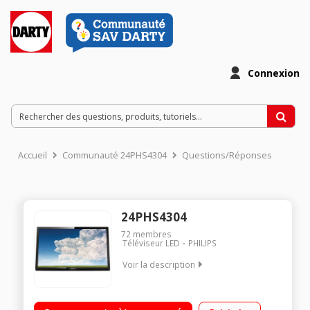
Connexion
Accueil
Communauté 24PHS4304
Questions/Réponses
24PHS4304
72
membres
Téléviseur LED
PHILIPS
Voir la description
"Ecran de 60 cm (24"") - HDTV Technologie 50 Hz - Rétro
éclairage LED Edge 2 HDMI, 1 Port USB, 1 entrée PC VGA, 1 DVI,