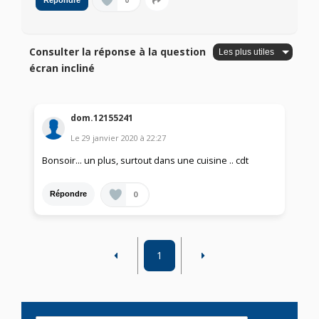
0
Répondre
Consulter la réponse à la question
écran incliné
dom.12155241
Le
29 janvier 2020
à
22:27
Bonsoir... un plus, surtout dans une cuisine .. cdt
0
Répondre
1