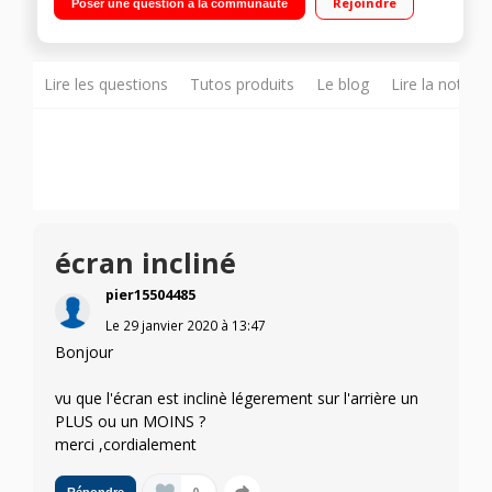
Rejoindre
Poser une question à la communauté
Port CI+, prise péritel"
Lire les questions
Tutos produits
Le blog
Lire la notice
écran incliné
pier15504485
Le
29 janvier 2020
à
13:47
Bonjour
vu que l'écran est inclinè légerement sur l'arrière un
PLUS ou un MOINS ?
merci ,cordialement