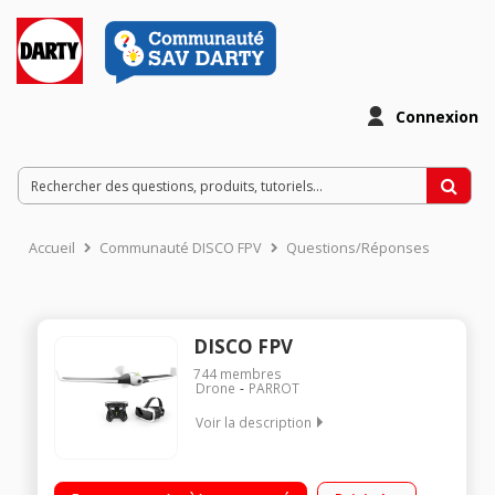
Connexion
Accueil
Communauté DISCO FPV
Questions/Réponses
DISCO FPV
744
membres
Drone
PARROT
Voir la description
Drone volant pilotable via smartphone et tablette - Autonomie
45 minutes Vitesse jusque 80 km/h et jusqu'à 45 min