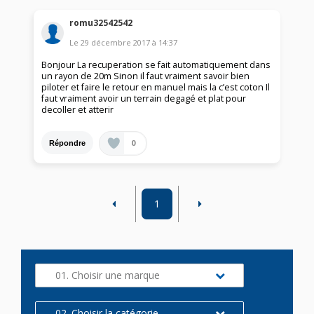
romu32542542
Le
29 décembre 2017
à
14:37
Bonjour La recuperation se fait automatiquement dans
un rayon de 20m Sinon il faut vraiment savoir bien
piloter et faire le retour en manuel mais la c’est coton Il
faut vraiment avoir un terrain degagé et plat pour
decoller et atterir
0
Répondre
1
01. Choisir une marque
02. Choisir la catégorie