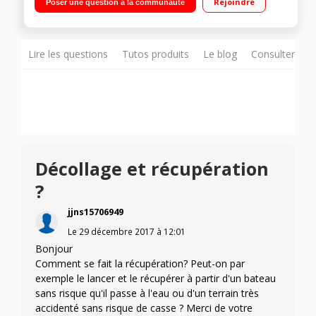
Rejoindre
Poser une question à la communauté
d'autonomie Caméra Full HD 1080p - Stabilisation sur 3 axes -
Capteurs au sol Lunettes Immersion FPV et radiocommande
Skycontroller 2 incluses
Lire les questions
Tutos produits
Le blog
Consulter sur
Décollage et récupération
?
jjns15706949
Le
29 décembre 2017
à
12:01
Bonjour
Comment se fait la récupération? Peut-on par
exemple le lancer et le récupérer à partir d'un bateau
sans risque qu'il passe à l'eau ou d'un terrain très
accidenté sans risque de casse ? Merci de votre