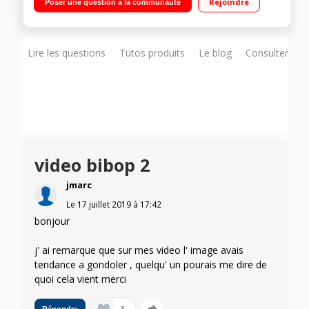
Rejoindre
Poser une question à la communauté
Lire les questions
Tutos produits
Le blog
Consulter sur
video bibop 2
jmarc
Le
17 juillet 2019
à
17:42
bonjour
j' ai remarque que sur mes video l' image avais
tendance a gondoler , quelqu' un pourais me dire de
quoi cela vient merci