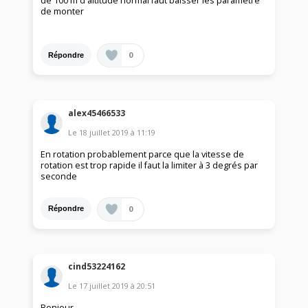
de 100 m d altitude normal faut baisser les parametre
de monter
0
Répondre
alex45466533
Le
18 juillet 2019
à
11:19
En rotation probablement parce que la vitesse de
rotation est trop rapide il faut la limiter à 3 degrés par
seconde
0
Répondre
cind53224162
Le
17 juillet 2019
à
20:51
Bonjour,