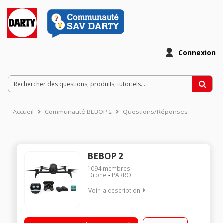
Connexion
Accueil
Communauté BEBOP 2
Questions/Réponses
BEBOP 2
1094
membres
Drone
PARROT
Voir la description
Durée de Vol 30 minutes 2 modes de Vol - Sport ou Vidéo 2km
de portée Fonction Follow-Me avec suivi GPS et visuel intégrée