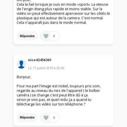
Cela le.fait lorsque je suis en mode «sport». La vitesse
de l'engin étang plus rapide et moins stable. Sur la
vidéo on peut effectivement apercevoir sur les côtés le
plastique qui est autour de la camera. C'est normal.
Cela n'apparaît pas dans le mode normal.
0
Répondre
nico42456361
Le
17 juillet 2019
à
20:45
Bonjour,
Pour ma part l'image est nickel, toujours pris soin,
regarde au niveau du nez de l'appareil ( le boîtier
caméra ) se change c'est peut être dû à ça.
sinon je vois pas, et quel redu ça a quand tu
télécharge les vidéo sur ton téléphone ?
0
Répondre