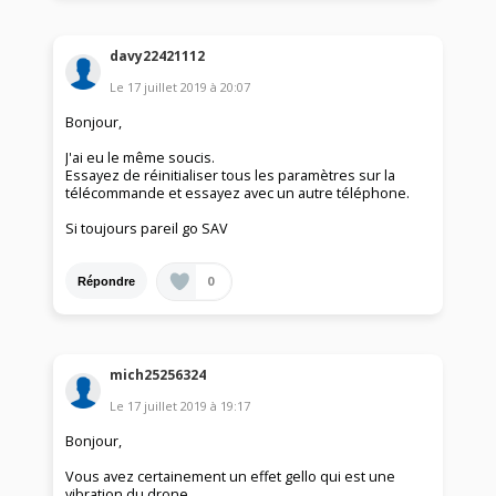
davy22421112
Le
17 juillet 2019
à
20:07
Bonjour,
J'ai eu le même soucis.
Essayez de réinitialiser tous les paramètres sur la
télécommande et essayez avec un autre téléphone.
Si toujours pareil go SAV
0
Répondre
mich25256324
Le
17 juillet 2019
à
19:17
Bonjour,
Vous avez certainement un effet gello qui est une
vibration du drone.