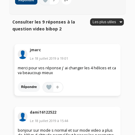
5
Répondre
Consulter les 9 réponses à la
question video bibop 2
jmarc
Le
18 juillet 2019
à
19:01
merci pour vos réponse j' ai changer les 4 hélices et ca
va beaucoup mieux
0
Répondre
dami16122522
Le
18 juillet 2019
à
15:44
bonjour sur mode s normal et sur mode video a plus