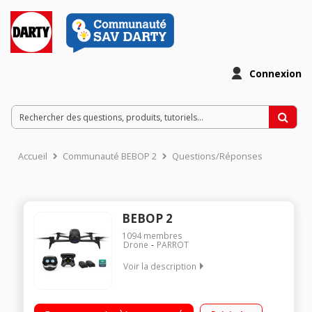
Connexion
Accueil
Communauté BEBOP 2
Questions/Réponses
BEBOP 2
1094
membres
Drone
PARROT
Voir la description
Durée de Vol 30 minutes 2 modes de Vol - Sport ou Vidéo 2km
de portée Fonction Follow-Me avec suivi GPS et visuel intégrée