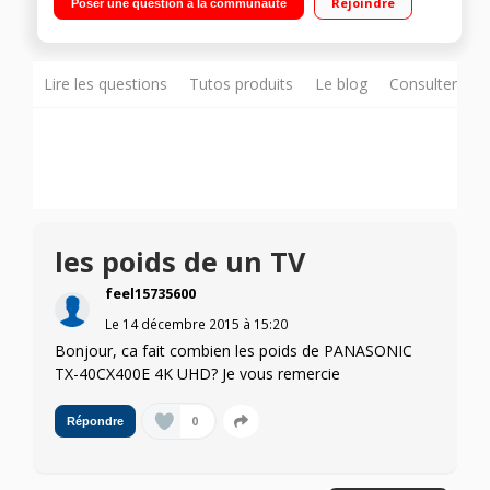
Rejoindre
Poser une question à la communauté
TV, Navigateur internet, Wifi intégré, 3D Active (lunettes non
fournies), Processeur Quad Core, DLNA 4 HDMI, 3 USB, Port
CI+, VGA"
Lire les questions
Tutos produits
Le blog
Consulter sur
les poids de un TV
feel15735600
Le
14 décembre 2015
à
15:20
Bonjour, ca fait combien les poids de PANASONIC
TX-40CX400E 4K UHD? Je vous remercie
0
Répondre