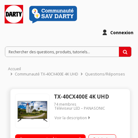
Connexion
Accueil
Communauté TX-40CX400E 4K UHD
Questions/Réponses
TX-40CX400E 4K UHD
74
membres
Téléviseur LED
PANASONIC
Voir la description
"Ecran de 101 cm (40"") - 100% 4K UHD Technologie 100 Hz
(RMR 200 Hz) - Rétro éclairage LED Direct Local Dimming Smart