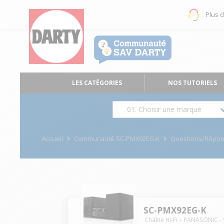
Plus 
LES CATÉGORIES
NOS TUTORIELS
01. Choisir une marque
Accueil
Communauté SC-PMX92EG-K
Questions/Répo
SC-PMX92EG-K
Chaîne Hi-Fi
PANASONIC
-