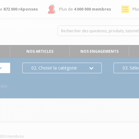
de
872 000 réponses
Plus de
4 000 000 membres
Plu
NOS ARTICLES
NOS ENGAGEMENTS
02. Choisir la catégorie
03. Séle
nses
950
membres