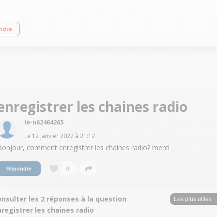
ssance totale 120W - Enceintes 3 voies Connectivité Bluetooth - Panasonic Mus
ndre
enregistrer les chaines radio
le-n62464265
Le
12 janvier 2022
à
21:12
Bonjour, comment enregistrer les chaines radio? merci
0
Répondre
nsulter les 2 réponses à la question
registrer les chaines radio