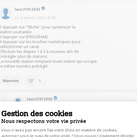
laur21612343
Le
12 janvier 2022
à
22:58
1 Appuyer sur "flèche" pour syntoniser la
station souhaitée.
2 Appuyer sur [PROGRAM].
3 Appuyer sur les touches numériques pour
sélectionner un canal.
Effectuer les étapes 1 à 3 à nouveau afin de
prérégler plus de stations.
La nouvelle station remplace toute station qui occupe
le même numéro préréglé
9
Répondre
laur21612343
Le
13 janvier 2022
à
10:35
Gestion des cookies
@laur21612343
Pzge 23/60
Nous respectons votre vie privée
Vous n'avez pas encore fait votre choix en matière de cookies,
1
Répondre
autorisez-vous le suivi de votre visite ? Vous pouvez également décider