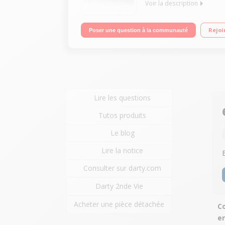
Voir la description
Micro chaîne avec lecteur CD - Compatible MP3 Pui
Rejoi
Poser une question à la communauté
auxiliaire et optique - 2 ports USB
Lire les questions
Tutos produits
Le blog
Lire la notice
Consulter sur darty.com
Darty 2nde Vie
Acheter une pièce détachée
Co
en