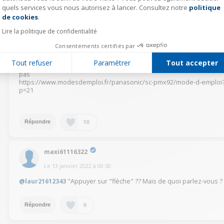
quels services vous nous autorisez à lancer. Consultez notre
politique
Axeptio consent
de cookies
.
laur21612343
Lire la politique de confidentialité
Le
13 janvier 2022
à
10:32
Consentements certifiés par
@maxi61116322
La touche avec 2 petites flèches sur la
télécommande qui sert à chercher une nouvelle station
Tout refuser
Paramétrer
Tout accepter
Voici un lien d'une notice complète car celle papier livrée n'en parle
pas
https://www.modesdemploi.fr/panasonic/sc-pmx92/mode-d-emploi
p=21
10
Répondre
maxi61116322
Le
13 janvier 2022
à
00:50
@laur21612343
"Appuyer sur "flèche" ?? Mais de quoi parlez-vous 
9
Répondre