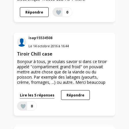
Répondre
0
isap15534508
Le
14 octobre 2016
à
16:44
Tiroir Chill case
Bonjour à tous, je voulais savoir si dans ce tiroir
appelé "compartiment grand froid" on pouvait
mettre autre chose que de la viande ou du
poisson. Par exemple des laitages (yaourts,
crème, fromages, ...) ou autre.. Merci beaucoup
Lire les 5 réponses
Répondre
0