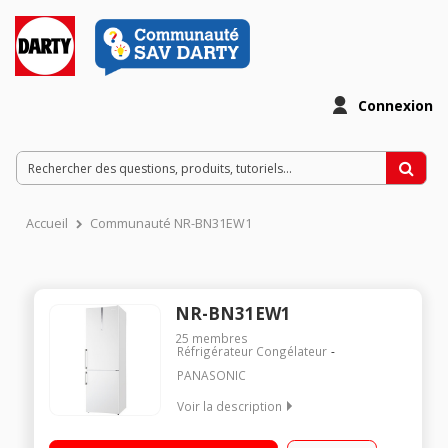
Connexion
Accueil
Communauté NR-BN31EW1
NR-BN31EW1
25
membres
Réfrigérateur Congélateur
PANASONIC
Voir la description
Volume 303 L - Dimensions HxLxP : 185x60x63.3 cm - A+++
Réfrigérateur à froid ventilé 223 L Congélateur à froid ventilé