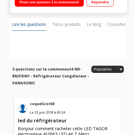
Rejoindre
Poser une question à la communauté
80 L Compresseur Inverter
Lire les questions
Tutos produits
Le blog
Consulter sur
5 questions sur la communauté NR-
BN31EW1 - Réfrigérateur Congélateur -
PANASONIC
coquelicot60
Le
23 juin 2018
à
00:24
led du réfrigérateur
Bonjour comment racheter cette LED TAGOR
electronique 410063 LED A6 T Merci