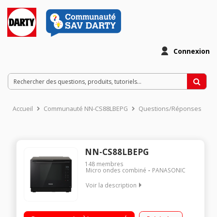
Connexion
Accueil
Communauté NN-CS88LBEPG
Questions/Réponses
NN-CS88LBEPG
148
membres
Micro ondes combiné
PANASONIC
Voir la description
Plateau fixe - Capacité 31 l. Puissance micro-ondes 1000 W /
Gril quartz 1300 W / Puissance vapeur 1300 W 36 programmes