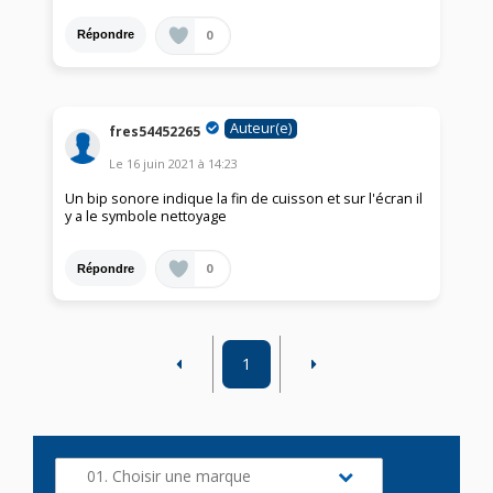
0
Répondre
Auteur(e)
fres54452265
Le
16 juin 2021
à
14:23
Un bip sonore indique la fin de cuisson et sur l'écran il
y a le symbole nettoyage
0
Répondre
1
01. Choisir une marque