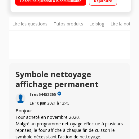
Rejoindre
Poser une question à la communauté
de cuisson - Programmateur électronique Programme Genius
pour plat réfrigéré et congelé
Lire les questions
Tutos produits
Le blog
Lire la notice
Symbole nettoyage
affichage permanent
fres54452265
Le
10 juin 2021
à
12:45
Bonjour
Four acheté en novembre 2020.
Malgré un programme nettoyage effectué à plusieurs
reprises, le four affiche à chaque fin de cuisson le
symbole nécessitant l'action de nettoyage.