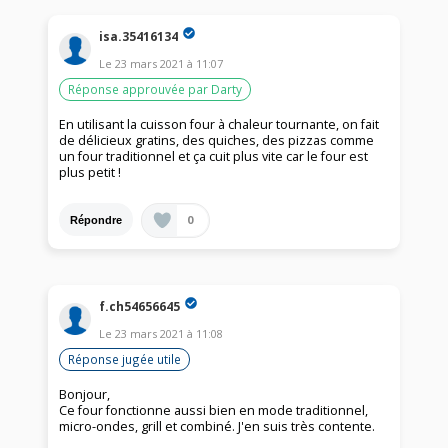
isa.35416134
Le
23 mars 2021
à
11:07
Réponse approuvée par Darty
En utilisant la cuisson four à chaleur tournante, on fait
de délicieux gratins, des quiches, des pizzas comme
un four traditionnel et ça cuit plus vite car le four est
plus petit !
0
Répondre
f.ch54656645
Le
23 mars 2021
à
11:08
Réponse jugée utile
Bonjour,
Ce four fonctionne aussi bien en mode traditionnel,
micro-ondes, grill et combiné. J'en suis très contente.