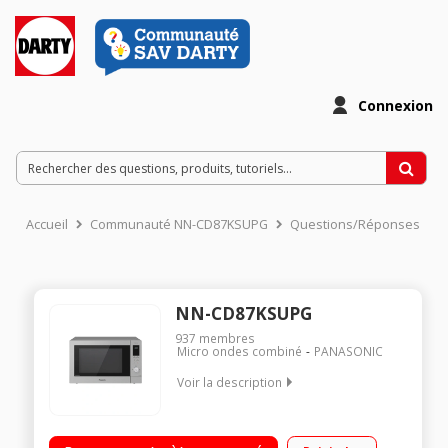
Connexion
Accueil
Communauté NN-CD87KSUPG
Questions/Réponses
NN-CD87KSUPG
937
membres
Micro ondes combiné
PANASONIC
Voir la description
Capacité 34L - MO 1000W / Gril 1300W / Four 1300W 56 cm x 34
cm x 45 cm - Plateau 36 cm Programmation électronique