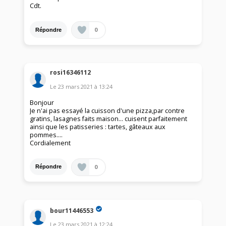
Cdt.
0
Répondre
rosi16346112
Le
23 mars 2021
à
13:24
Bonjour
Je n'ai pas essayé la cuisson d'une pizza,par contre
gratins, lasagnes faits maison... cuisent parfaitement
ainsi que les patisseries : tartes, gâteaux aux
pommes....
Cordialement
0
Répondre
bour11446553
Le
23 mars 2021
à
12:24