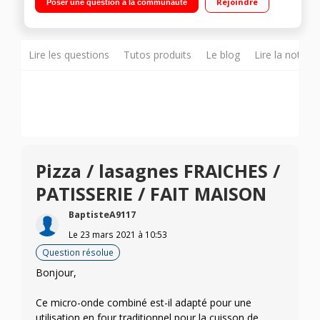
Rejoindre
Poser une question à la communauté
Genius - Cavité en Inox Technologie Inverter - 27 programmes
automatiques
Lire les questions
Tutos produits
Le blog
Lire la notice
Pizza / lasagnes FRAICHES /
PATISSERIE / FAIT MAISON
BaptisteA9117
Le
23 mars 2021
à
10:53
Question résolue
Bonjour,
Ce micro-onde combiné est-il adapté pour une
utilisation en four traditionnel pour la cuisson de