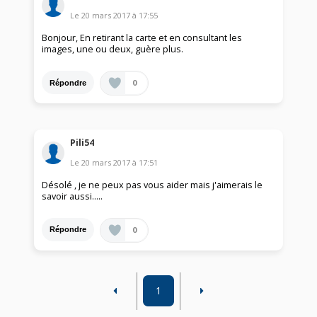
Le
20 mars 2017
à
17:55
Bonjour, En retirant la carte et en consultant les
images, une ou deux, guère plus.
0
Répondre
Pili54
Le
20 mars 2017
à
17:51
Désolé , je ne peux pas vous aider mais j'aimerais le
savoir aussi.....
0
Répondre
1