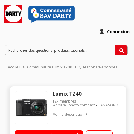
Connexion
Accueil
Communauté Lumix TZ40
Questions/Réponses
Lumix TZ40
127
membres
Appareil photo compact
PANASONIC
Voir la description
Capteur CMOS 18 MP avec filtre des couleurs primaires
Connectivité Wi-Fi avec technologique NFC pour un partage