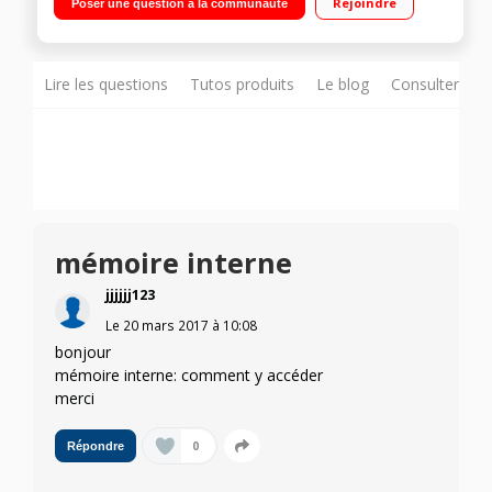
Rejoindre
Poser une question à la communauté
simple et rapide Ecran LCD 7.6 cm tactile, 920 K pixels,
luminosité automatique Vidéo 1080p avec stabilisation
hybride
Lire les questions
Tutos produits
Le blog
Consulter sur
mémoire interne
jjjjjj123
Le
20 mars 2017
à
10:08
bonjour
mémoire interne: comment y accéder
merci
0
Répondre