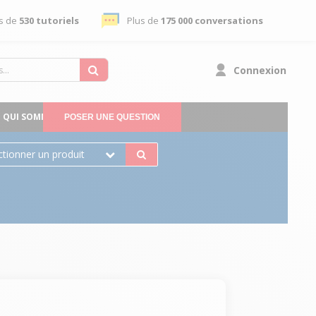
s de
530 tutoriels
Plus de
175 000 conversations
Connexion
QUI SOMMES-NOUS
POSER UNE QUESTION
ctionner un produit