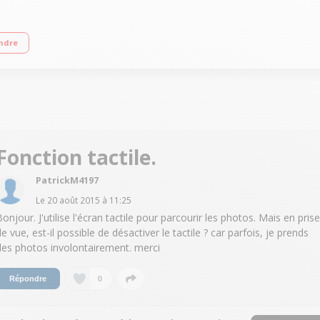
ires Connectivité Wi-Fi avec technologique NFC pour un partage simple et rapid
ndre
ation hybride
Fonction tactile.
PatrickM4197
Le
20 août 2015
à
11:25
Bonjour. J'utilise l'écran tactile pour parcourir les photos. Mais en prise
e vue, est-il possible de désactiver le tactile ? car parfois, je prends
des photos involontairement. merci
0
Répondre