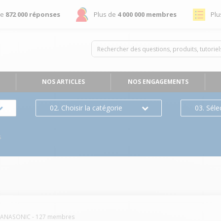
de
872 000 réponses
Plus de
4 000 000 membres
Plu
NOS ARTICLES
NOS ENGAGEMENTS
02. Choisir la catégorie
03. Séle
s
PANASONIC
-
127
membres