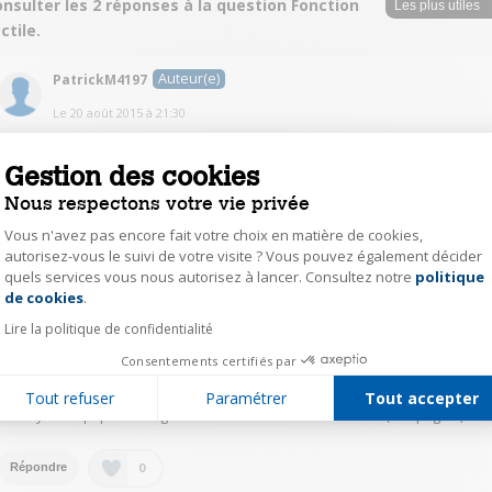
nsulter les 2 réponses à la question Fonction
ctile.
Auteur(e)
PatrickM4197
Le
20 août 2015
à
21:30
Merci pour votre réponse. En effet, en consultant la documentation
électronique, j'ai pu désactiver ou activer cette fonction. J'ai trouvé une
Gestion des cookies
notice de 314 pages. (que je n'imprimerai pas)
Nous respectons votre vie privée
0
Vous n'avez pas encore fait votre choix en matière de cookies,
Répondre
autorisez-vous le suivi de votre visite ? Vous pouvez également décider
quels services vous nous autorisez à lancer. Consultez notre
politique
Axeptio consent
de cookies
.
donpilou
Lire la politique de confidentialité
Le
20 août 2015
à
18:59
Consentements certifiés par
Bonjour Vous pouvez déconnecter la touche tactile de votre écran Je vous
conseil de télécharger la notice complète de l'appareil en allant sur
Tout refuser
Paramétrer
Tout accepter
GOOGLE Attention la notice est très chargée donc si vous voulez l'imprimer
prévoyez du papier et regardez le niveau de vos cartouche(176 pages )
0
Répondre