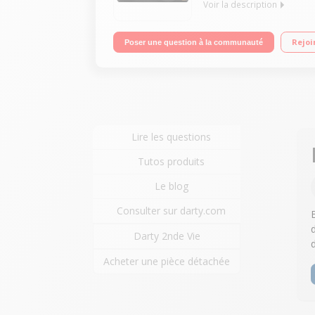
Voir la description
Capteur CMOS 18 MP avec filtre des couleurs prima
Rejoi
Poser une question à la communauté
luminosité automatique Vidéo 1080p avec stabilis
Lire les questions
Tutos produits
Le blog
Consulter sur darty.com
d
Darty 2nde Vie
Acheter une pièce détachée