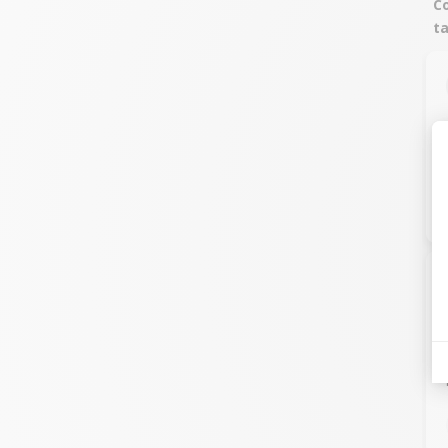
Co
ta