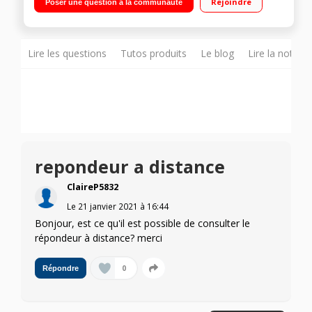
Rejoindre
Poser une question à la communauté
Blocage sélectif d'appels entrants
Lire les questions
Tutos produits
Le blog
Lire la notice
repondeur a distance
ClaireP5832
Le
21 janvier 2021
à
16:44
Bonjour, est ce qu'il est possible de consulter le
répondeur à distance? merci
0
Répondre