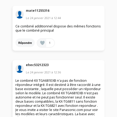
mate11255316
Le
24 janvier 2021
à
12:44
Ce combiné additionnel dispose des mêmes fonctions
que le combiné principal
1
Répondre
ehec53212323
Le
24 janvier 2021
à
12:36
Le combiné KX TGA681EXB n'a pas de fonction
répondeur intégré. Il est destiné à être raccordé à une
base existante , laquelle peut posséder un répondeur
selon le modèle. Le combiné KX TGA681EXB n'est pas
autonome et ne peut pas fonctionner seul. Il existe
deux bases compatibles, la KX-TG6811 sans fonction
repondeur et la KX-TG6821 avec fonction repondeur .
Je vous invite a visiter le site Panasonic.com pour voir
les modèles et leurs caractéristiques. La base avec