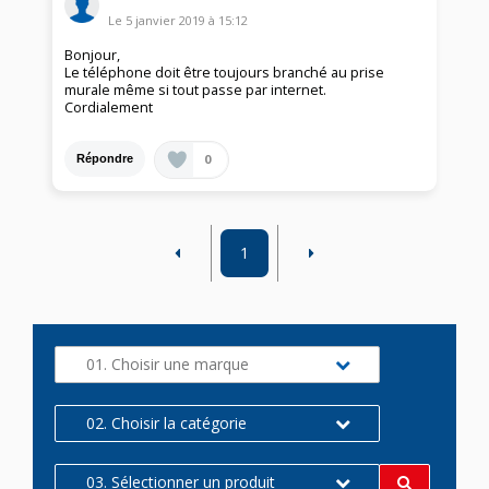
Le
5 janvier 2019
à
15:12
Bonjour,
Le téléphone doit être toujours branché au prise
murale même si tout passe par internet.
Cordialement
0
Répondre
1
01. Choisir une marque
02. Choisir la catégorie
03. Sélectionner un produit