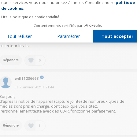
quels services vous nous autorisez à lancer. Consultez notre
politique
Axeptio consent
0
Répondre
de cookies
.
Lire la politique de confidentialité
kara36112565
Consentements certifiés par
Le
6 janvier 2021
à
17:17
Tout refuser
Paramétrer
Tout accepter
Bonjour.
Le lecteur les lis.
0
Répondre
will11236663
Le
7 janvier 2021
à
21:44
Bonjour,
d'après la notice de l'appareil (capture jointe) de nombreux types de
médias sont pris en charge, dont ceux que vous citez.
Personnellement testé avec des CD-R, fonctionne parfaitement.
1
Répondre