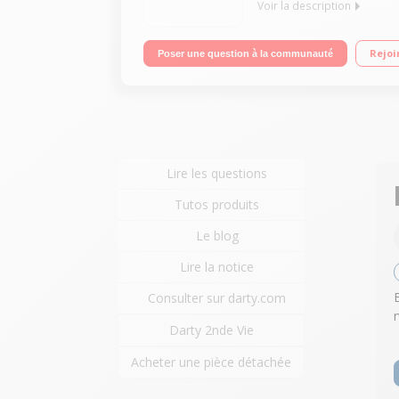
Voir la description
Un port HDMI HDMI, USB Dolby Digital, Progressi
Rejoi
Poser une question à la communauté
Lire les questions
Tutos produits
Le blog
Lire la notice
Consulter sur darty.com
Darty 2nde Vie
Acheter une pièce détachée