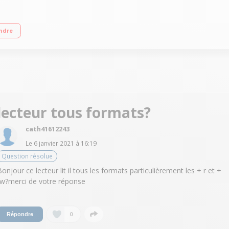
ve scan Copie CD vers USB
ndre
lecteur tous formats?
cath41612243
Le
6 janvier 2021
à
16:19
Question résolue
Bonjour ce lecteur lit il tous les formats particulièrement les + r et +
rw?merci de votre réponse
0
Répondre