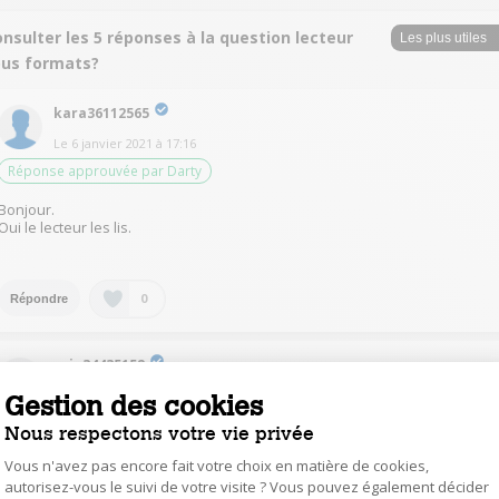
nsulter les 5 réponses à la question lecteur
ous formats?
kara36112565
Le
6 janvier 2021
à
17:16
Réponse approuvée par Darty
Bonjour.
Oui le lecteur les lis.
0
Répondre
arig34435152
Le
6 janvier 2021
à
20:44
Gestion des cookies
Réponse jugée utile
Nous respectons votre vie privée
Les cd r/rw ne sont pas des formats de fichiers mes des types de cd!
Vous n'avez pas encore fait votre choix en matière de cookies,
autorisez-vous le suivi de votre visite ? Vous pouvez également décider