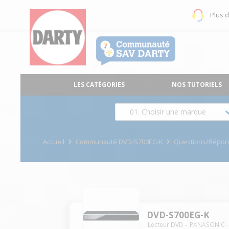
Plus 
LES CATÉGORIES
NOS TUTORIELS
01. Choisir une marque
Accueil
Communauté DVD-S700EG-K
Questions/Répo
DVD-S700EG-K
Lecteur DVD
PANASONIC