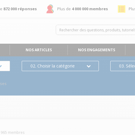
de
872 000 réponses
Plus de
4 000 000 membres
Plu
NOS ARTICLES
NOS ENGAGEMENTS
02. Choisir la catégorie
03. Séle
nses
-
965
membres