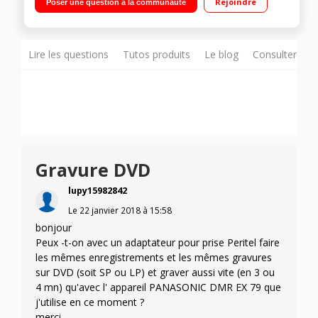
Rejoindre
Poser une question à la communauté
Technologies Wifi, Miracast, DLNA, Application DIGA Player,
Viera Connect, NetFlix HDMI, 2 USB 2.0, Port Ethernet LAN,
Sortie audio coaxiale, Double Tuner
Lire les questions
Tutos produits
Le blog
Consulter sur
Gravure DVD
lupy15982842
Le
22 janvier 2018
à
15:58
bonjour
Peux -t-on avec un adaptateur pour prise Peritel faire
les mêmes enregistrements et les mêmes gravures
sur DVD (soit SP ou LP) et graver aussi vite (en 3 ou
4 mn) qu'avec l' appareil PANASONIC DMR EX 79 que
j'utilise en ce moment ?
merci