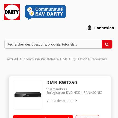
Connexion
Accueil
Communauté DMR-BWT850
Questions/Réponses
DMR-BWT850
119
membres
Enregistreur DVD-HDD
PANASONIC
Voir la description
Lecteur BluRay 3D compatible 4K - Enregistreur et graveur
Conversion 2D/3D - Disque dur 1 To - Double tuner TNT HD