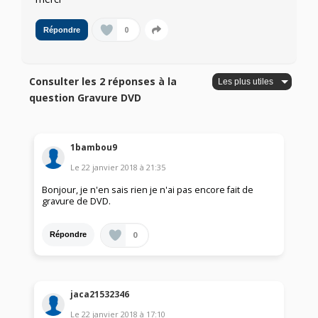
0
Répondre
Consulter les 2 réponses à la
question Gravure DVD
1bambou9
Le
22 janvier 2018
à
21:35
Bonjour, je n'en sais rien je n'ai pas encore fait de
gravure de DVD.
0
Répondre
jaca21532346
Le
22 janvier 2018
à
17:10