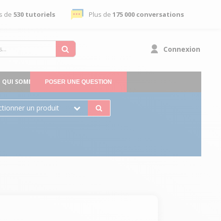
s de
530 tutoriels
Plus de
175 000 conversations
Connexion
QUI SOMMES-NOUS
POSER UNE QUESTION
ctionner un produit