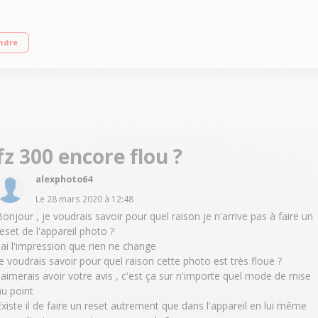
ran LCD de 7,5 cm, 460 Kpixels orientable Zoom optique 24x, ultra grand angl
ndre
stéréo
fz 300 encore flou ?
alexphoto64
Le
28 mars 2020
à
12:48
Bonjour , je voudrais savoir pour quel raison je n'arrive pas à faire un
reset de l'appareil photo ?
J'ai l'impression que rien ne change
Je voudrais savoir pour quel raison cette photo est très floue ?
J'aimerais avoir votre avis , c'est ça sur n'importe quel mode de mise
au point
Existe il de faire un reset autrement que dans l'appareil en lui même