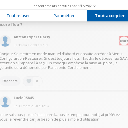
Répondre
Consentements certifiés par
Tout refuser
Paramétrer
Tout accepter
nsulter les 2 réponses à la question fz 300
core flou ?
Antton Expert Darty
Le
30 avril 2020
à
17:51
Bonjour Se mettre en mode manuel d'abord et ensuite accéder à Menu-
Configurartion-Restaurer. Si c'est toujours flou, il faudra le déposer au SAV,
attention si l'appareil à reçu un choc qui empêche la mise au point , la
garantie sera dénoncée par Panasonic. Cordialement
0
Répondre
LucieR5845
Le
30 mars 2020
à
12:57
Je ne sais pas ça me faisait pareil....pas le temps pour moi ! J ai préférez-
vous le revendre car j ai besoin de plus simple d utilisation!