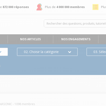
de
872 000 réponses
Plus de
4 000 000 membres
Plu
NOS ARTICLES
NOS ENGAGEMENTS
02. Choisir la catégorie
03. Séle
s
NASONIC
-
1098
membres