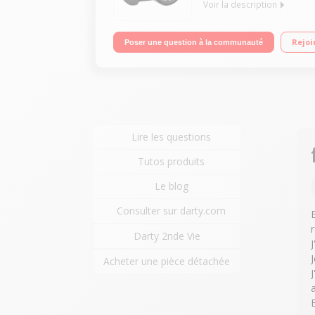
Voir la description
Capteur CMOS Haute Sensibilité 12 MP, 3200 ISO Ec
Rejoi
Poser une question à la communauté
Définition 1080p avec zoom actif stabilisé et son 
Lire les questions
Tutos produits
Le blog
Consulter sur darty.com
Darty 2nde Vie
Acheter une pièce détachée