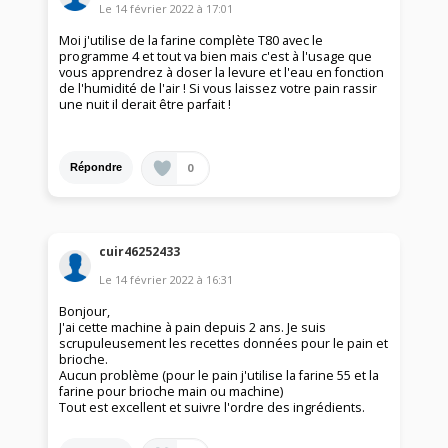
Le
14 février 2022
à
17:01
Moi j'utilise de la farine complète T80 avec le
programme 4 et tout va bien mais c'est à l'usage que
vous apprendrez à doser la levure et l'eau en fonction
de l'humidité de l'air ! Si vous laissez votre pain rassir
une nuit il derait être parfait !
0
Répondre
cuir46252433
Le
14 février 2022
à
16:31
Bonjour,
J'ai cette machine à pain depuis 2 ans. Je suis
scrupuleusement les recettes données pour le pain et
brioche.
Aucun problème (pour le pain j'utilise la farine 55 et la
farine pour brioche main ou machine)
Tout est excellent et suivre l'ordre des ingrédients.