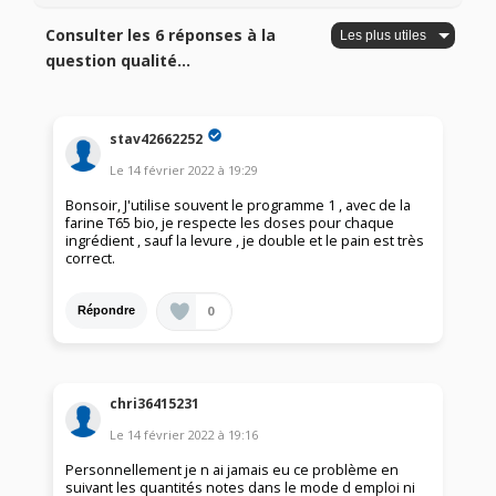
Consulter les 6 réponses à la
question qualité...
stav42662252
Le
14 février 2022
à
19:29
Bonsoir, J'utilise souvent le programme 1 , avec de la
farine T65 bio, je respecte les doses pour chaque
ingrédient , sauf la levure , je double et le pain est très
correct.
0
Répondre
chri36415231
Le
14 février 2022
à
19:16
Personnellement je n ai jamais eu ce problème en
suivant les quantités notes dans le mode d emploi ni