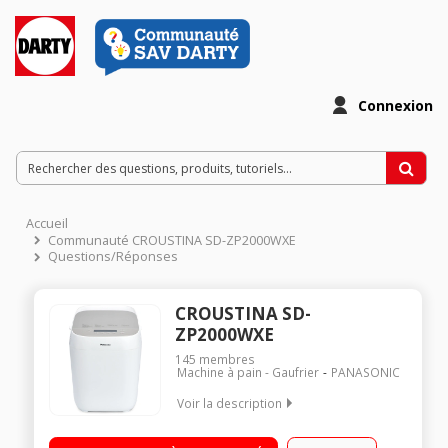
Connexion
Accueil
Communauté CROUSTINA SD-ZP2000WXE
Questions/Réponses
CROUSTINA SD-
ZP2000WXE
145
membres
Machine à pain - Gaufrier
PANASONIC
Voir la description
Capacité jusqu'à 590 g 18 programmes dont pain et gâteaux
sans gluten Départ différé jusqu'à 13 heures - Capteur de