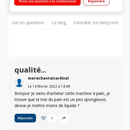
Rejoindre
Poser une question à la communauté
température 2 tailles de pain - 2 niveaux de brunissage
Lire les questions
Le blog
Consulter sur darty.com
qualité...
mariechantalcardinal
Le
14 février 2022
à
14:49
Bonjour je viens d'acheter cette machine à pain, je
trouve que la mie du pain est un peu spongieuse,
devrai-je mettre moins de liquide ?
0
Répondre