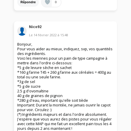
0
Répondre
Nico92
Le
14 février 2022
à
15:48
Bonjour,
Pour vous aider au mieux, indiquez, svp, vos quantités
des ingrédients.
Voici les miennes pour un pain de type campagne à
mettre dans l'ordre ci-dessous:
*5 g de levure sèche en sachet
*160 g farine T45 + 260 g farine aux céréales = 400g au
total ou une seule farine.
*3g de sel
*5 g de sucre
2.5 g d'ovomaltine
40 g de graines de pignon
*280 g d'eau, important qu'elle soit tiède
Important: Durant la montée, ne jamais ouvrir le capot
pour voir. Circulez :)
(*) Ingrédients majeurs et dans l'ordre absolument.
J'espère que vous aurez des pistes pour vous régaler
avec cette MAP qui me fait un excellent pain tous les 4
jours depuis 2 ans maintenant !