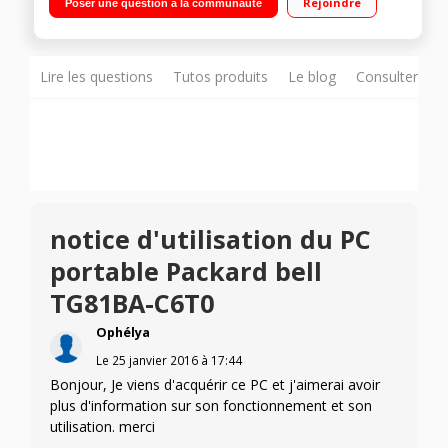
Rejoindre
Poser une question à la communauté
de disque dur SATA Carte graphique Intel HD Graphics -
Graveur DVD - HDMI - USB 3.0
Lire les questions
Tutos produits
Le blog
Consulter sur
notice d'utilisation du PC
portable Packard bell
TG81BA-C6T0
Ophélya
Le
25 janvier 2016
à
17:44
Bonjour, Je viens d'acquérir ce PC et j'aimerai avoir
plus d'information sur son fonctionnement et son
utilisation. merci