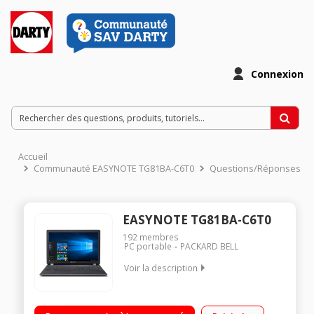
Connexion
Accueil
Communauté EASYNOTE TG81BA-C6T0
Questions/Réponses
EASYNOTE TG81BA-C6T0
192
membres
PC portable
PACKARD BELL
Voir la description
Natif Windows 10 - Ecran LED 15,6" HD, 1366 x 768 pixels
Processeur Intel® Celeron® N3050 1,6 GHz RAM 8 Go - 1 To