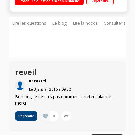
Rejoindre
Poser une question à la communauté
sondes
Lire les questions
Le blog
Lire la notice
Consulter sur d
reveil
nacastel
Le
3 janvier 2016
à
09:32
Bonjour, je ne sais pas comment arreter l'alarme.
merci
0
Répondre