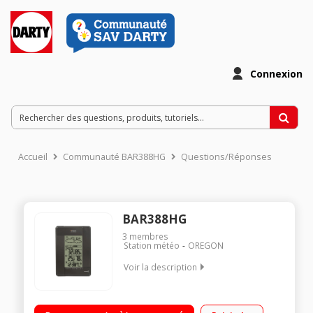
Connexion
Accueil
Communauté BAR388HG
Questions/Réponses
BAR388HG
3
membres
Station météo
OREGON
Voir la description
Prévision météo Thermomètre et hygromètre
intérieur/extérieur Calendrier, horloge et alarme Jusqu'à trois