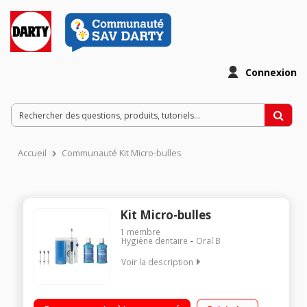
Connexion
Accueil
Communauté Kit Micro-bulles
Kit Micro-bulles
1
membre
Hygiène dentaire
Oral B
Voir la description
Alimentation secteur Technologie microbulles - Mono-jet et jet
rotatif Réglage de la pression 4 canules et 2 bains de bouches