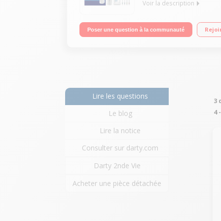
Voir la description
Hydropulseur avec technologie Oxyjet 2 fonctions : j
Rejoi
Poser une question à la communauté
de bouche
Lire les questions
3 
4 
Le blog
Lire la notice
Consulter sur darty.com
Darty 2nde Vie
Acheter une pièce détachée