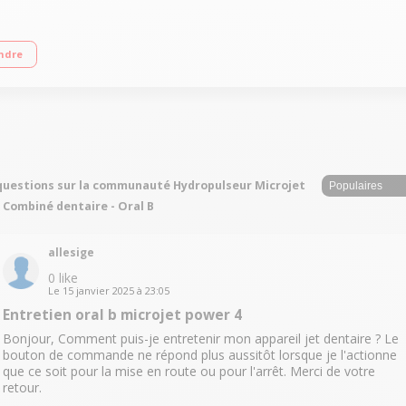
et ciblé et jet rotatif 2 intensités ajustables : normal ou douceur Inclus : 1 ch
ndre
questions sur la communauté Hydropulseur Microjet
- Combiné dentaire - Oral B
allesige
0
like
Le
15 janvier 2025
à
23:05
Entretien oral b microjet power 4
Bonjour, Comment puis-je entretenir mon appareil jet dentaire ? Le
bouton de commande ne répond plus aussitôt lorsque je l'actionne
que ce soit pour la mise en route ou pour l'arrêt. Merci de votre
retour.