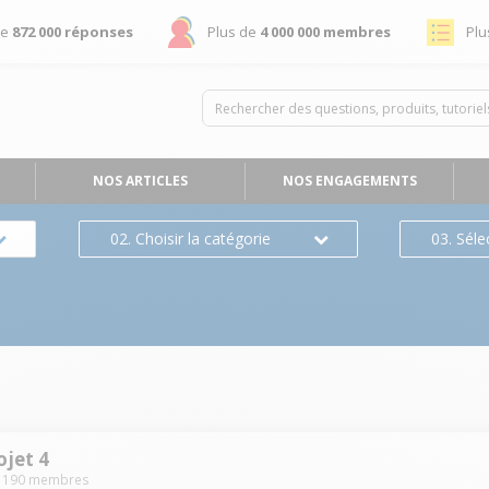
de
872 000 réponses
Plus de
4 000 000 membres
Plu
NOS ARTICLES
NOS ENGAGEMENTS
02. Choisir la catégorie
03. Séle
ojet 4
-
190
membres