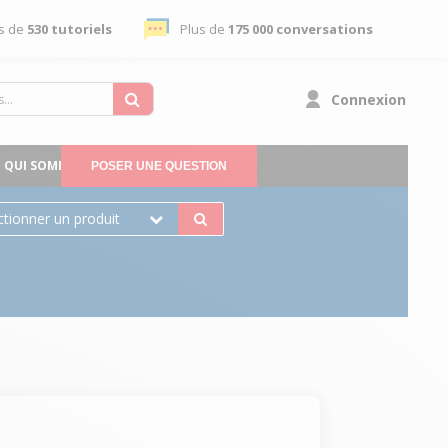
s de
530 tutoriels
Plus de
175 000 conversations
Connexion
QUI SOMMES-NOUS
POSER UNE QUESTION
ctionner un produit