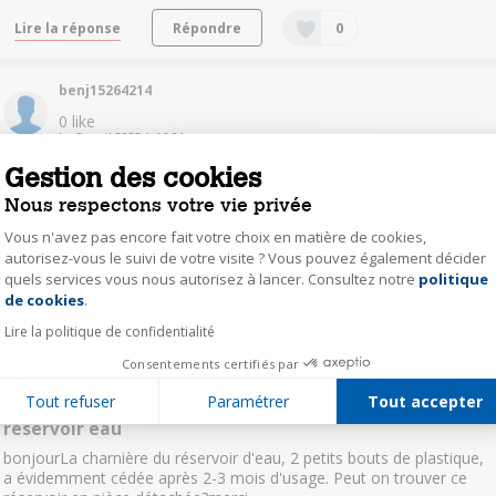
Lire la réponse
Répondre
0
benj15264214
0
like
Le
8 avril 2022
à
16:01
Solution debit faible
Gestion des cookies
Impossible d'editer un avis mais pour ceux qui se plaignent d'un
Nous respectons votre vie privée
debit faible et ont du mal a ouvrir le clapet du reservoir, il y a un
petit trou 1cm au dessus du clapet de remplissage qui fait office de
Vous n'avez pas encore fait votre choix en matière de cookies,
mise a l'air libre… trou de moins d'un milimetre qu...
voir la suite
autorisez-vous le suivi de votre visite ? Vous pouvez également décider
quels services vous nous autorisez à lancer. Consultez notre
politique
Axeptio consent
de cookies
.
Lire les 2 réponses
Répondre
0
Lire la politique de confidentialité
Consentements certifiés par
me.g15677347
Tout refuser
Paramétrer
Tout accepter
Le
29 avril 2020
à
20:20
réservoir eau
bonjourLa charnière du réservoir d'eau, 2 petits bouts de plastique,
a évidemment cédée après 2-3 mois d'usage. Peut on trouver ce