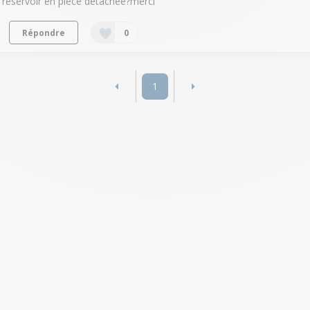
réservoir en pièce détachée?merci
Répondre
0
1