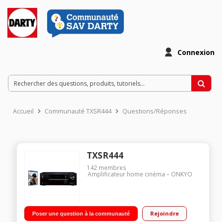
Connexion
Accueil
Communauté TXSR444
Questions/Réponses
TXSR444
142
membres
Amplificateur home cinéma
ONKYO
Rejoindre
Poser une question à la communauté