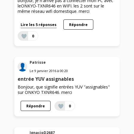
bonjour; je n'arrive pas à connecter mon PC avec
leONKYO-TXNR646 en WIFI. les 2 sont sur le
même réseau wifi domestique. merci
Lire les 5 réponses
Répondre
0
Patrisse
Le
9 janvier 2016
à
00:20
entrée YUV assignables
Bonjour, que signifie entrées YUV "assignables"
sur ONKYO TXNR646. merci
Répondre
0
IgnacioD2687