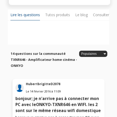
Lire les questions
Tutos produits
Le blog
Consulter sur
14 questions sur la communauté
TXNR646 - Amplificateur home cinéma -
ONKYO
HubertbrigitteD2078
Le
14 février 2016
à
11:09
bonjour; je n'arrive pas à connecter mon
PC avec leONKYO-TXNR646 en WIFI. les 2
sont sur le même réseau wifi domestique