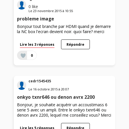
0
like
Le
23 novembre 2015
à
10:55
probleme image
Bonjour tout branche par HDMI quand je demarre
la NC box l'ecran devient noir. quoi faire? merci
Lire les 3 réponses
Répondre
0
cedr1545435
Le
16 octobre 2015
à
20:07
onkyo txnr646 ou denon avrx 2200
Bonjour, je souhaite acquérir un accoustimass 6
serie 5 avec un ampli. Entre le onkyo txnr646 ou
denon avrx 2200, lequel me conseillez vous? Merci
Lire les 5 réponses
Répondre