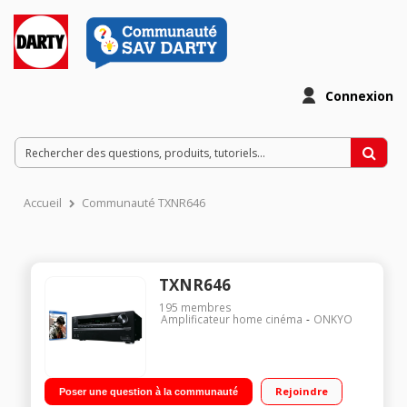
Connexion
Accueil
Communauté TXNR646
TXNR646
195
membres
Amplificateur home cinéma
ONKYO
Rejoindre
Poser une question à la communauté