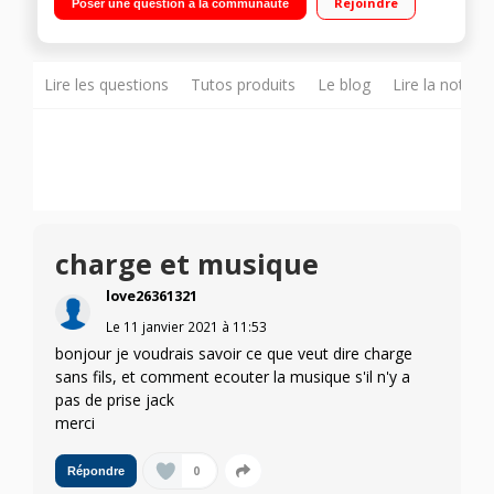
Rejoindre
Poser une question à la communauté
Lire les questions
Tutos produits
Le blog
Lire la notice
charge et musique
love26361321
Le
11 janvier 2021
à
11:53
bonjour je voudrais savoir ce que veut dire charge
sans fils, et comment ecouter la musique s'il n'y a
pas de prise jack
merci
0
Répondre