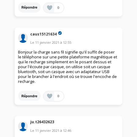
0
Répondre
caus15121634
Le
11 janvier 2021
à
12:55
Bonjour la charge sans fil signifie qu'il suffit de poser
le téléphone sur une petite plateforme magnétique et
qui le recharge simplement en le posant dessus et
pour l'écoute par casque, on utilise soit un casque
bluetooth, soit un casque avec un adaptateur USB
pour le brancher à l'endroit où se trouve l'encoche de
recharge.
0
Répondre
ju.t26432623
Le
11 janvier 2021
à
12:46