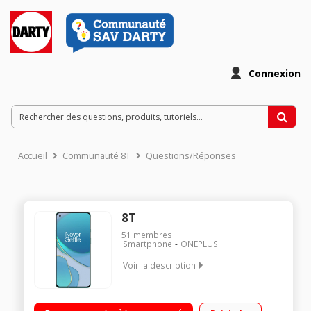
Connexion
Accueil
Communauté 8T
Questions/Réponses
8T
51
membres
Smartphone
ONEPLUS
Voir la description
12 Go de RAM et 256 Go de mémoire Un jour d'autonomie en
15 minutes de charge Quad caméras 48 MP 5G