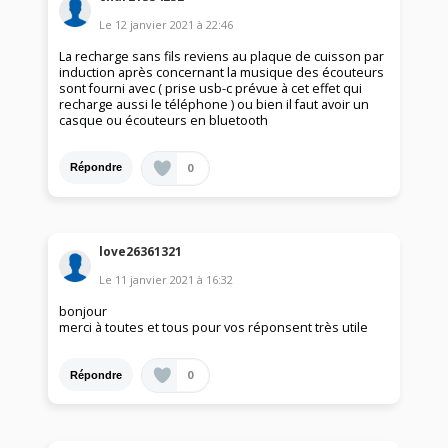
Le
12 janvier 2021
à
22:46
La recharge sans fils reviens au plaque de cuisson par
induction après concernant la musique des écouteurs
sont fourni avec ( prise usb-c prévue à cet effet qui
recharge aussi le téléphone ) ou bien il faut avoir un
casque ou écouteurs en bluetooth
0
Répondre
love26361321
Le
11 janvier 2021
à
16:32
bonjour
merci à toutes et tous pour vos réponsent très utile
0
Répondre