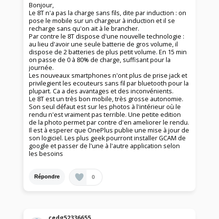
Bonjour,
Le 8T n'a pas la charge sans fils, dite par induction : on
pose le mobile sur un chargeur à induction et il se
recharge sans qu'on ait à le brancher.
Par contre le 8T dispose d'une nouvelle technologie :
au lieu d'avoir une seule batterie de gros volume, il
dispose de 2 batteries de plus petit volume. En 15 min
on passe de 0 à 80% de charge, suffisant pour la
journée.
Les nouveaux smartphones n'ont plus de prise jack et
privilegient les ecouteurs sans fil par bluetooth pour la
plupart. Ca a des avantages et des inconvénients.
Le 8T est un très bon mobile, très grosse autonomie.
Son seul défaut est sur les photos à l'intérieur où le
rendu n'est vraiment pas terrible. Une petite edition
de la photo permet par contre d'en ameliorer le rendu.
Il est à esperer que OnePlus publie une mise à jour de
son logiciel. Les plus geek pourront installer GCAM de
google et passer de l'une à l'autre application selon
les besoins
0
Répondre
cedg52336655