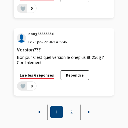
0
dang65355354
Le
26 janvier 2021
à
19:46
Version???
Bonjour C'est quel version le oneplus 8t 256g ?
Cordialement
Lire les 6 réponses
Répondre
0
1
2