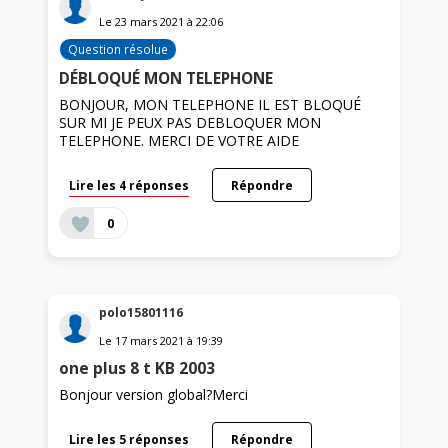
Le
23 mars 2021
à
22:06
Question résolue
DÉBLOQUÉ MON TELEPHONE
BONJOUR, MON TELEPHONE IL EST BLOQUÉ
SUR MI JE PEUX PAS DEBLOQUER MON
TELEPHONE. MERCI DE VOTRE AIDE
Lire les 4 réponses
Répondre
0
polo15801116
Le
17 mars 2021
à
19:39
one plus 8 t KB 2003
Bonjour version global?Merci
Lire les 5 réponses
Répondre