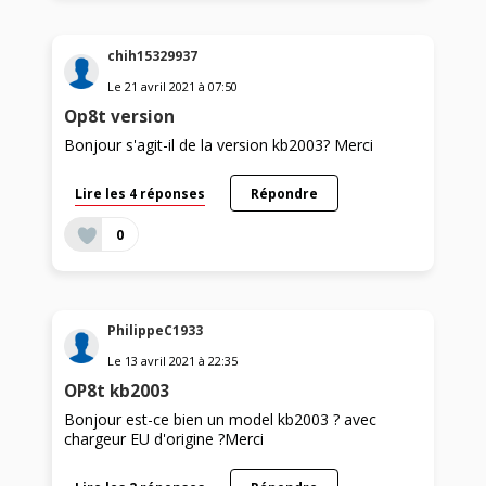
chih15329937
Le
21 avril 2021
à
07:50
Op8t version
Bonjour s'agit-il de la version kb2003? Merci
Lire les 4 réponses
Répondre
0
PhilippeC1933
Le
13 avril 2021
à
22:35
OP8t kb2003
Bonjour est-ce bien un model kb2003 ? avec
chargeur EU d'origine ?Merci