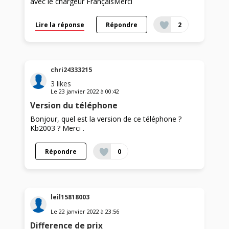
avec le chargeur FrançaisMerci
Lire la réponse
Répondre
2
chri24333215
3
likes
Le
23 janvier 2022
à
00:42
Version du téléphone
Bonjour, quel est la version de ce téléphone ?
Kb2003 ? Merci .
Répondre
0
leil15818003
Le
22 janvier 2022
à
23:56
Difference de prix