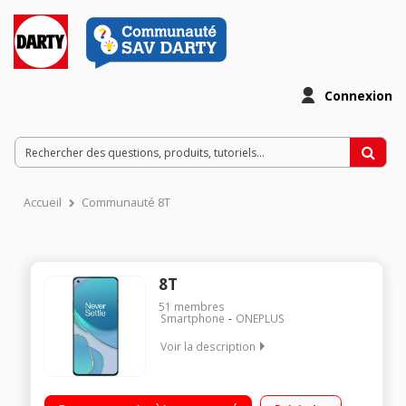
Connexion
Accueil
Communauté 8T
8T
51
membres
Smartphone
ONEPLUS
Voir la description
12 Go de RAM et 256 Go de mémoire Un jour d'autonomie en
15 minutes de charge Quad caméras 48 MP 5G