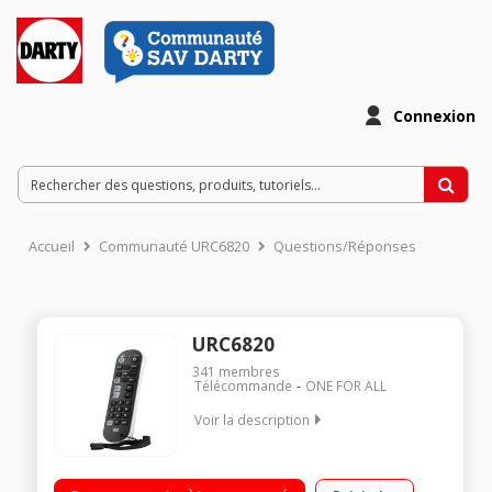
Connexion
Accueil
Communauté URC6820
Questions/Réponses
URC6820
341
membres
Télécommande
ONE FOR ALL
Voir la description
Télécommande zapper universel avec pavé numérique Pilote
jusqu’à 2 appareils : TV + récepteur TNT/sat/câble ou bien