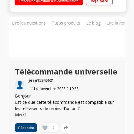
Rejoindre
Poser une question à la communauté
ampli/barre de son Paramétrage facile et rapide Très grosses
touches et dragonne pour le poignet
Lire les questions
Tutos produits
Le blog
Lire la notice
Télécommande universelle
jean15245621
Le
14 novembre 2023
à
19:33
Bonjour
Est-ce que cette télécommande est compatible sur
les téléviseurs de moins d'un an ?
Merci
0
Répondre