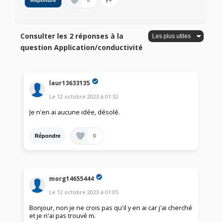
0
Répondre
Consulter les 2 réponses à la
question Application/conductivité
laur13633135
Le
12 octobre 2023
à
01:32
Je n'en ai aucune idée, désolé.
0
Répondre
morg14655444
Le
12 octobre 2023
à
01:05
Bonjour, non je ne crois pas qu'il y en ai car j'ai cherché
et je n'ai pas trouvé m.