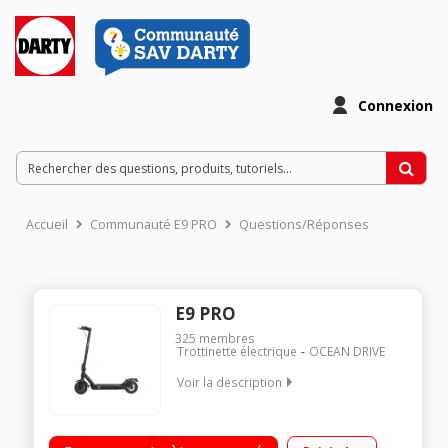
Connexion
Accueil
Communauté E9 PRO
Questions/Réponses
E9 PRO
325
membres
Trottinette électrique
OCEAN DRIVE
Voir la description
Vitesse maximale de 25 km/hAutonomie jusqu'à 30 km - IPX4
Poids maximum supporté 120 kg Batterie 36V - 7500 mAh