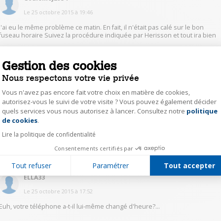
Le
25 octobre 2015
à
19:46
J'ai eu le même problème ce matin. En fait, il n'était pas calé sur le bon
fuseau horaire Suivez la procédure indiquée par Herisson et tout ira bien
1
Répondre
Gestion des cookies
Nous respectons votre vie privée
Herisson2904
Vous n'avez pas encore fait votre choix en matière de cookies,
autorisez-vous le suivi de votre visite ? Vous pouvez également décider
Le
25 octobre 2015
à
17:54
quels services vous nous autorisez à lancer. Consultez notre
politique
Axeptio consent
Bonjour, dans paramètres puis heure+langue, regardez si vous êtes bien
de cookies
.
dans UTC+1 (Bruxelles, Madrid, Paris) ou un autre suivant votre pays...
Lire la politique de confidentialité
1
Consentements certifiés par
Répondre
Tout refuser
Paramétrer
Tout accepter
ELLA33
Le
25 octobre 2015
à
17:52
Euh, votre téléphone a-t-il lui-même changé d'heure?...