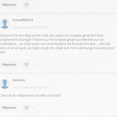
1
Répondre
IsmailN8124
Le
25 octobre 2015
à
17:47
Bonjour Il m est deja arrivé cela car j avais un compte gmail et il faut
simplement changer l heure sur le compte gmail via internet sur un
ordinateur.... je crois que c est une histoire de fuseau horaire... cela fait
plus d un an que j ai regle ce pb et c etait sur mon samsung. Essayez pour
voir
1
Répondre
dunekn
Le
25 octobre 2015
à
17:37
L'heure du téléphone est elle correcte?
1
Répondre