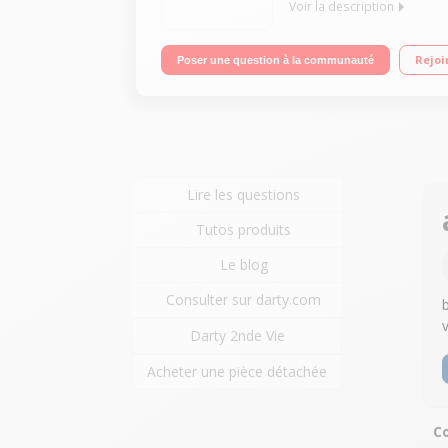
Voir la description
Mobile sous OS Windows Phone - 8.1 - 4G Écran ta
Rejoi
Poser une question à la communauté
mégapixels - Video Full HD 1080p
Lire les questions
Tutos produits
Le blog
Consulter sur darty.com
Darty 2nde Vie
Acheter une pièce détachée
Co