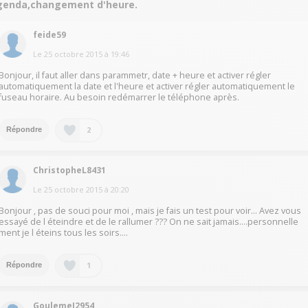
genda,changement d'heure.
feide59
Le
25 octobre 2015
à
19:46
Bonjour, il faut aller dans parammetr, date + heure et activer régler
automatiquement la date et l'heure et activer régler automatiquement le
fuseau horaire. Au besoin redémarrer le téléphone après.
2
Répondre
ChristopheL8431
Le
25 octobre 2015
à
20:20
Bonjour , pas de souci pour moi , mais je fais un test pour voir... Avez vous
essayé de l éteindre et de le rallumer ??? On ne sait jamais....personnelle
ment je l éteins tous les soirs....
1
Répondre
GoulemeJ2954