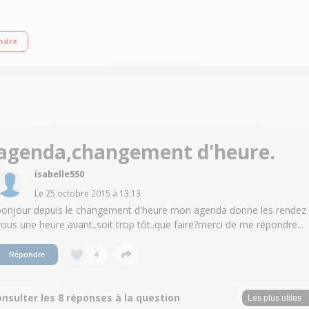
ctile incurvé 11,9cm (4,7'') - HD OLED 1280x720 pixels Processeur Quad-Core
ndre
agenda,changement d'heure.
isabelle550
Le
25 octobre 2015
à
13:13
bonjour depuis le changement d'heure mon agenda donne les rendez
vous une heure avant..soit trop tôt..que faire?merci de me répondre...
4
Répondre
nsulter les 8 réponses à la question