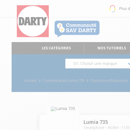
Plus 
LES CATÉGORIES
NOS TUTORIELS
01. Choisir une marque
Accueil
Communauté Lumia 735
Questions/Réponses
Lumia 735
Smartphone
NOKIA
-
1105