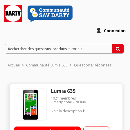
Connexion
Accueil
Communauté Lumia 635
Questions/Réponses
Lumia 635
1021
membres
Smartphone
NOKIA
Voir la description
Mobile sous Windows Phone 8.1 - 4G/Ecran tactile dalle IPS
11,4cm (4,5'')/Appareil photo 5 mégapixels + Vidéo HD