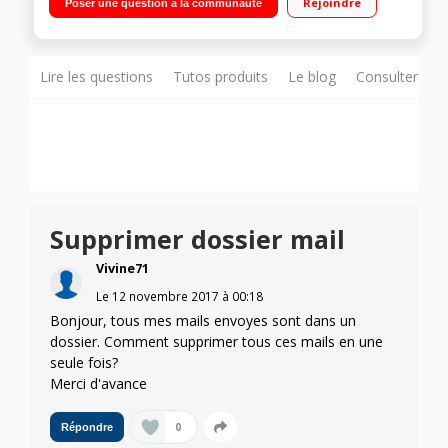
Rejoindre
Poser une question à la communauté
720p/Processeur Quad-Core 1,2GHz - 8Go de mémoire
Lire les questions
Tutos produits
Le blog
Consulter sur
Supprimer dossier mail
Vivine71
Le
12 novembre 2017
à
00:18
Bonjour, tous mes mails envoyes sont dans un
dossier. Comment supprimer tous ces mails en une
seule fois?
Merci d'avance
0
Répondre