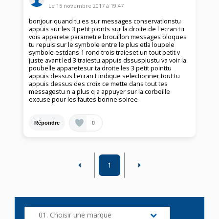
Le
15 novembre 2017
à
19:47
bonjour quand tu es sur messages conservationstu
appuis sur les 3 petit pionts sur la droite de l ecran tu
vois apparete parametre brouillon messages bloques
tu repuis sur le symbole entre le plus etla loupele
symbole estdans 1 rond trois traieset un tout petit v
juste avant led 3 traiestu appuis dssuspiustu va voir la
poubelle apparetesur ta droite les 3 petit pointtu
appuis dessus l ecran t indique selectionner tout tu
appuis dessus des croix ce mette dans tout tes
messagestu n a plus q a appuyer sur la corbeille
excuse pour les fautes bonne soiree
0
Répondre
1
01. Choisir une marque