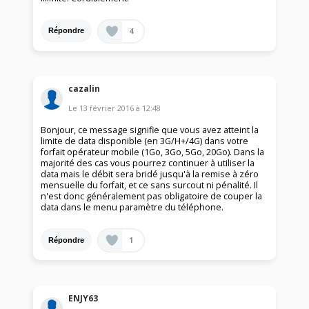
4
Répondre
cazalin
Le
13 février 2016
à
12:48
Bonjour, ce message signifie que vous avez atteint la
limite de data disponible (en 3G/H+/4G) dans votre
forfait opérateur mobile (1Go, 3Go, 5Go, 20Go). Dans la
majorité des cas vous pourrez continuer à utiliser la
data mais le débit sera bridé jusqu'à la remise à zéro
mensuelle du forfait, et ce sans surcout ni pénalité. Il
n'est donc généralement pas obligatoire de couper la
data dans le menu paramètre du téléphone.
1
Répondre
ENJY63