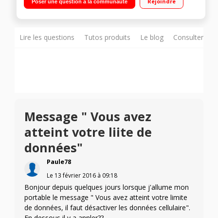
Rejoindre
Poser une question à la communauté
720p/Processeur Quad-Core 1,2GHz - 8Go de mémoire
Lire les questions
Tutos produits
Le blog
Consulter sur
Message " Vous avez
atteint votre liite de
données"
Paule78
Le
13 février 2016
à
09:18
Bonjour depuis quelques jours lorsque j'allume mon
portable le message " Vous avez atteint votre limite
de données, il faut désactiver les données cellulaire".
En dessous il y a annler??