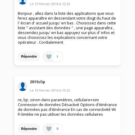
Le
13 février 2016
à
12:33
Bonjour , allez dans la liste des applications que vous
ferez apparaître en descendant votre doigt du haut de
l' écran d' accueil jusqu' en bas . Choisissez dans cette
liste " assistant des données " , une page apparaîtra ,
descendez jusqu' en bas appuyez sur plus d' infos et
vous choisissez les explications concernant votre
opérateur . Cordialement
1
Répondre
2015clip
Le
19 février 2016
à
19:22
re, bjr, sinon dans paramètres, cellulaire+sim
Connexion de données Désactivé Options d'itinérance
de données pas d'itinérance En cas de connectivité Wi
Fi limitée ne pas utiliser les données cellulaires
0
Répondre