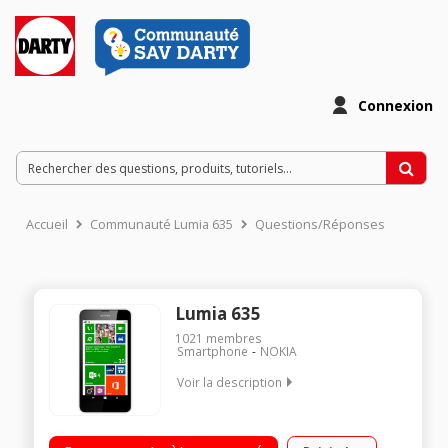
Connexion
Accueil
Communauté Lumia 635
Questions/Réponses
Lumia 635
1021
membres
Smartphone
NOKIA
Voir la description
Mobile sous Windows Phone 8.1 - 4G/Ecran tactile dalle IPS
11,4cm (4,5'')/Appareil photo 5 mégapixels + Vidéo HD