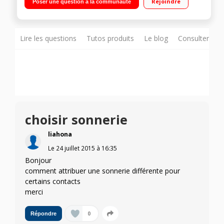
Rejoindre
Poser une question à la communauté
720p/Processeur Quad-Core 1,2GHz - 8Go de mémoire
Lire les questions
Tutos produits
Le blog
Consulter sur
choisir sonnerie
liahona
Le
24 juillet 2015
à
16:35
Bonjour
comment attribuer une sonnerie différente pour
certains contacts
merci
0
Répondre