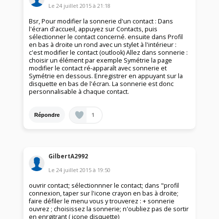
Le
24 juillet 2015
à
21:18
Bsr, Pour modifier la sonnerie d'un contact : Dans
l'écran d'accueil, appuyez sur Contacts, puis
sélectionner le contact concerné. ensuite dans Profil
en bas à droite un rond avec un stylet à l'intérieur :
c'est modifier le contact (outlook) Allez dans sonnerie :
choisir un élément par exemple Symétrie la page
modifier le contact ré-apparaît avec sonnerie et
Symétrie en dessous. Enregistrer en appuyant sur la
disquette en bas de l'écran. La sonnerie est donc
personnalisable à chaque contact.
1
Répondre
GilbertA2992
Le
24 juillet 2015
à
19:50
ouvrir contact; sélectionnner le contact; dans "profil
connexion, taper sur l'icone crayon en bas à droite;
faire défiler le menu vous y trouverez : + sonnerie
ouvrez ; choisissez la sonnerie; n'oubliez pas de sortir
en enrgitrant ( icone disquette)