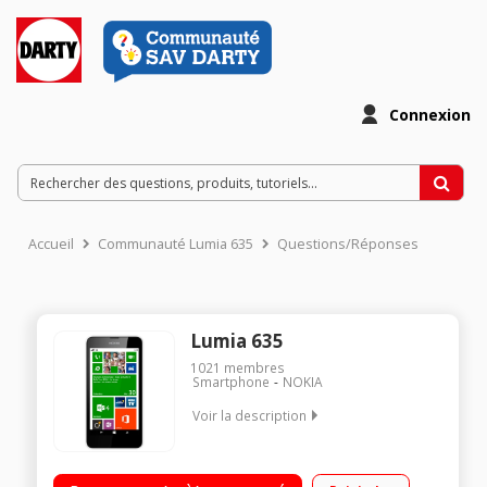
Connexion
Accueil
Communauté Lumia 635
Questions/Réponses
Lumia 635
1021
membres
Smartphone
NOKIA
Voir la description
Mobile sous Windows Phone 8.1 - 4G/Ecran tactile dalle IPS
11,4cm (4,5'')/Appareil photo 5 mégapixels + Vidéo HD