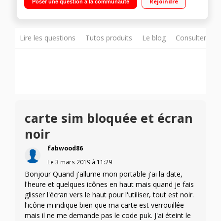
Rejoindre
Poser une question à la communauté
720p/Processeur Quad-Core 1,2GHz - 8Go de mémoire
Lire les questions
Tutos produits
Le blog
Consulter sur
carte sim bloquée et écran
noir
fabwood86
Le
3 mars 2019
à
11:29
Bonjour Quand j'allume mon portable j'ai la date,
l'heure et quelques icônes en haut mais quand je fais
glisser l'écran vers le haut pour l'utiliser, tout est noir.
l'icône m'indique bien que ma carte est verrouillée
mais il ne me demande pas le code puk. J'ai éteint le