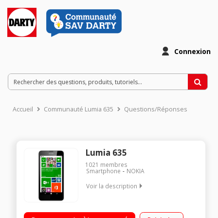
Connexion
Accueil
Communauté Lumia 635
Questions/Réponses
Lumia 635
1021
membres
Smartphone
NOKIA
Voir la description
Mobile sous Windows Phone 8.1 - 4G/Ecran tactile dalle IPS
11,4cm (4,5'')/Appareil photo 5 mégapixels + Vidéo HD