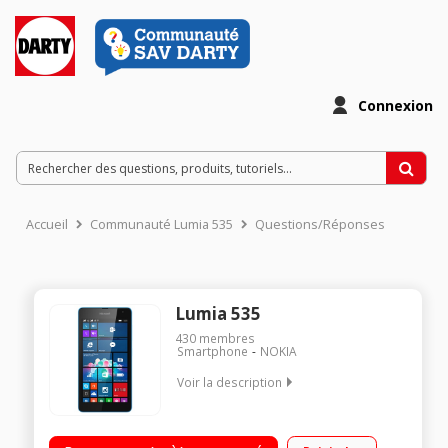
Connexion
Accueil
Communauté Lumia 535
Questions/Réponses
Lumia 535
430
membres
Smartphone
NOKIA
Voir la description
Mobile sous Windows Phone 8.1 - Réseau 3G+ / Ecran tactile 5"
(12.7 cm) - qHD 540 x 960 pixels / Processeur Qual-Core 1,2