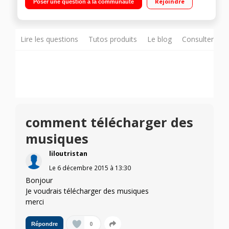
Rejoindre
Poser une question à la communauté
GHz - Mémoire 8 Go / Appareil photo 5 Mpixels - Vidéo HD
720p
Lire les questions
Tutos produits
Le blog
Consulter sur
comment télécharger des
musiques
liloutristan
Le
6 décembre 2015
à
13:30
Bonjour
Je voudrais télécharger des musiques
merci
0
Répondre