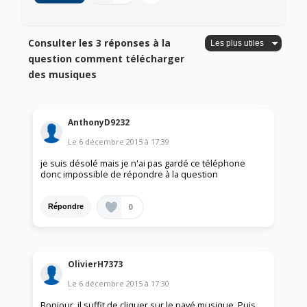
Consulter les 3 réponses à la
question comment télécharger
des musiques
AnthonyD9232
Le
6 décembre 2015
à
17:39
je suis désolé mais je n'ai pas gardé ce téléphone
donc impossible de répondre à la question
0
Répondre
OlivierH7373
Le
6 décembre 2015
à
17:30
Bonjour, il suffit de cliquer sur le pavé musique. Puis