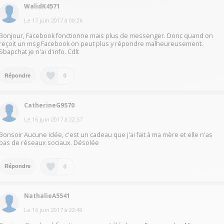
WalidK4571
Le
17 juin 2017
à
00:26
Bonjour, Facebook fonctionne mais plus de messenger. Donc quand on
reçoit un msg Facebook on peut plus y répondre malheureusement.
Sbapchat je n'ai d'info. Cdlt
0
Répondre
CatherineG9570
Le
16 juin 2017
à
22:57
Bonsoir Aucune idée, c'est un cadeau que j'ai fait à ma mère et elle n'as
pas de réseaux sociaux. Désolée
0
Répondre
NathalieA5541
Le
16 juin 2017
à
22:48