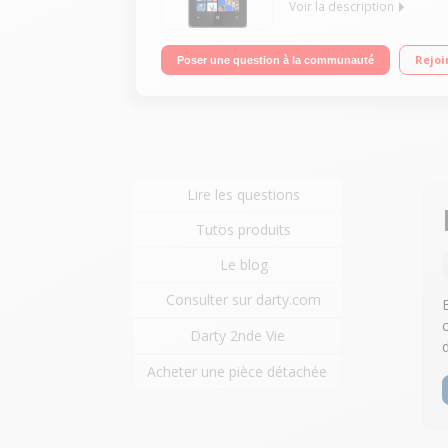
Voir la description
Mobile sous Windows Phone 8.1 - 3G Ecran tactile
Rejoi
Poser une question à la communauté
Lire les questions
Tutos produits
Le blog
Consulter sur darty.com
Darty 2nde Vie
Acheter une pièce détachée