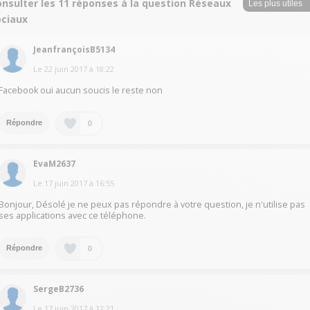
onsulter les 11 réponses à la question Réseaux
ociaux
JeanfrançoisB5134
Le
22 juin 2017
à
18:22
Facebook oui aucun soucis le reste non
0
Répondre
EvaM2637
Le
17 juin 2017
à
16:55
Bonjour, Désolé je ne peux pas répondre à votre question, je n'utilise pas
ses applications avec ce téléphone.
0
Répondre
SergeB2736
Le
17 juin 2017
à
12:21