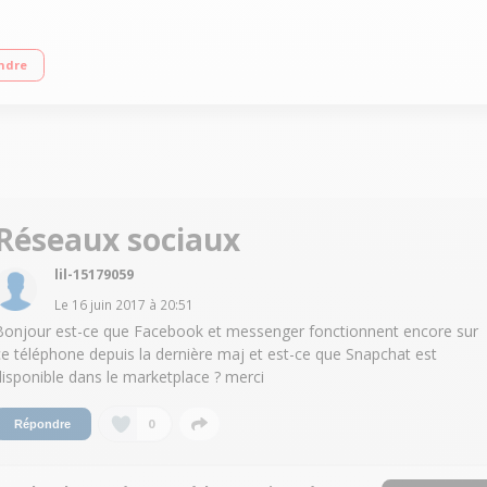
 de 4" (10,2 cm) - 480 x 800 pixels Processeur Quad Core 1,2GHz - 8Go de mém
ndre
Réseaux sociaux
lil-15179059
Le
16 juin 2017
à
20:51
Bonjour est-ce que Facebook et messenger fonctionnent encore sur
ce téléphone depuis la dernière maj et est-ce que Snapchat est
disponible dans le marketplace ? merci
0
Répondre