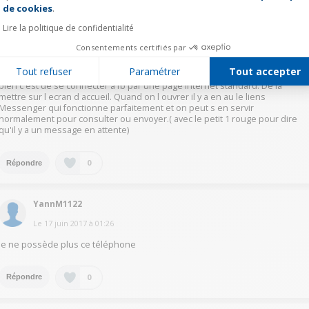
de cookies
.
OlivierP2364
Lire la politique de confidentialité
Le
17 juin 2017
à
02:25
Consentements certifiés par
Alors Facebook fonctionne.Messenger s il est installé sonne s il y a un
Tout refuser
Paramétrer
Tout accepter
message mais on ne peut plus aller dedans. La solution qui marche très
bien c'est de se connecter a fb par une page internet standard. De la
mettre sur l ecran d accueil. Quand on l ouvrer il y a en au le liens
Messenger qui fonctionne parfaitement et on peut s en servir
normalement pour consulter ou envoyer.( avec le petit 1 rouge pour dire
qu'il y a un message en attente)
0
Répondre
YannM1122
Le
17 juin 2017
à
01:26
je ne possède plus ce téléphone
0
Répondre