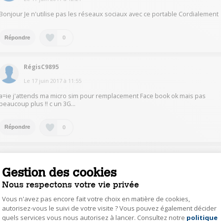
Bonjour Je n'utilise pas les réseaux sociaux avec ce portable Cordialement
0
Répondre
RégisC9895
Le
17 juin 2017
à
11:55
a=ie j'attends ma micro sim pour remplacement Face book ok mais pas
beaucoup plus !! c un 3G...
0
Répondre
PholasaE6916
Gestion des cookies
Le
17 juin 2017
à
10:54
Nous respectons votre vie privée
Bonjour je ne sais pas car le téléphone n'était pas pour moi.
Vous n'avez pas encore fait votre choix en matière de cookies,
autorisez-vous le suivi de votre visite ? Vous pouvez également décider
0
Répondre
quels services vous nous autorisez à lancer. Consultez notre
politique
Axeptio consent