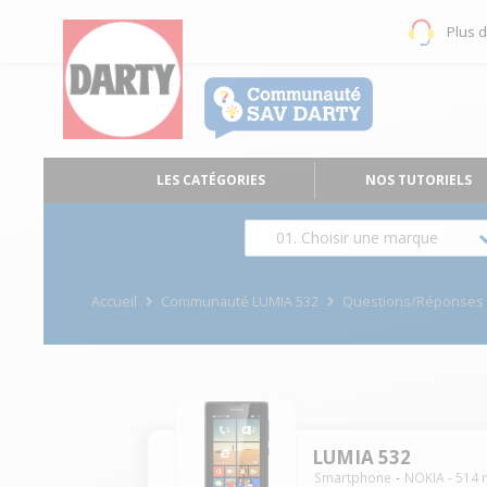
Plus 
LES CATÉGORIES
NOS TUTORIELS
01. Choisir une marque
Accueil
Communauté LUMIA 532
Questions/Réponses
LUMIA 532
Smartphone
NOKIA
-
514