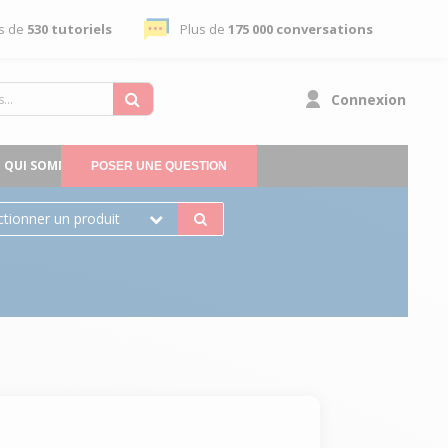
s de
530 tutoriels
Plus de
175 000 conversations
Connexion
QUI SOMMES-NOUS
POSER UNE QUESTION
ctionner un produit