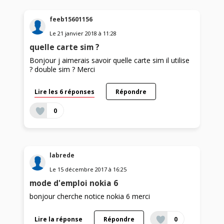
feeb15601156
Le
21 janvier 2018
à
11:28
quelle carte sim ?
Bonjour j aimerais savoir quelle carte sim il utilise
? double sim ? Merci
Lire les 6 réponses
Répondre
0
labrede
Le
15 décembre 2017
à
16:25
mode d'emploi nokia 6
bonjour cherche notice nokia 6 merci
Lire la réponse
Répondre
0