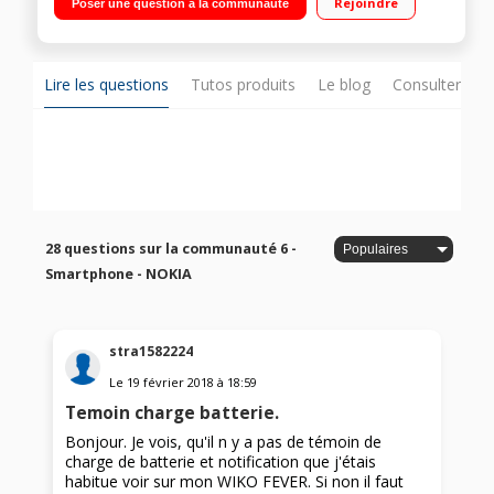
Rejoindre
Poser une question à la communauté
1,4GHz - 32Go de mémoire Appareil photo 16 mégapixels -
Vidéo Full HD 1080p
Lire les questions
Tutos produits
Le blog
Consulter sur
28 questions sur la communauté 6 -
Smartphone - NOKIA
stra1582224
Le
19 février 2018
à
18:59
Temoin charge batterie.
Bonjour. Je vois, qu'il n y a pas de témoin de
charge de batterie et notification que j'étais
habitue voir sur mon WIKO FEVER. Si non il faut