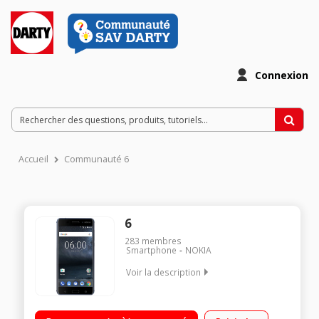
Connexion
Accueil
Communauté 6
6
283
membres
Smartphone
NOKIA
Voir la description
Mobile sous Android 7.1.1 - Nougat - 4G Écran tactile 13,9 cm
(5,5'') - Full HD 1920 x 1080 pixels Processeur Octo-coeur