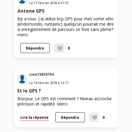
Le
17 février 2018
à
01:37
Antene GPS
Bjr a tous. J'ai utilise bcp GPS pour mes sortie vélo
(endomondo, runtastic) quelqu'un pourrait me dire
si enregistrement de parcours se font sans pbme?
merci
Répondre
0
cine15810754
Le
14 février 2018
à
13:17
Et le GPS ?
Bonjour. Le GPS est comment ? Niveau accroche
précision et rapidité. Merci
Lire la réponse
Répondre
0