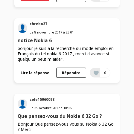
chrebo37
Le
8 novembre 2017
à
23:01
notice Nokia 6
bonjour je suis a la recherche du mode emploi en
Français du tel nokia 6 2017 , merci d avance si
quelqu un peut m aider .
Lire la réponse
Répondre
0
cole15960098
Le
25 octobre 2017
à
10:06
Que pensez-vous du Nokia 6 32 Go ?
Bonjour Que pensez-vous vous su Nokia 6 32 Go
? Merci