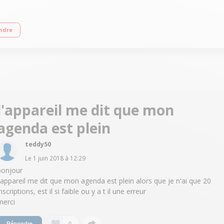
260C / Ecran 2,4"" (6 cm), QVGA Appareil photo 2 Mpixels / Micro SD - Bluetoo
ndre
l'appareil me dit que mon
agenda est plein
teddy50
Le
1 juin 2018
à
12:29
bonjour
l'appareil me dit que mon agenda est plein alors que je n'ai que 20
nscriptions, est il si faible ou y a t il une erreur
merci
0
Répondre