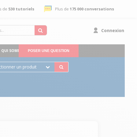
s de
530 tutoriels
Plus de
175 000 conversations
Connexion
QUI SOMMES-NOUS
POSER UNE QUESTION
ctionner un produit