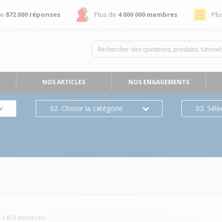
de
872 000 réponses
Plus de
4 000 000 membres
Plu
NOS ARTICLES
NOS ENGAGEMENTS
02. Choisir la catégorie
03. Séle
-
1413
membres