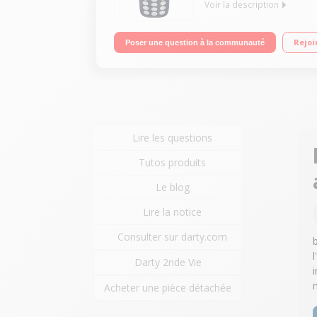
Voir la description
"Nouveau Nokia 3310 édition 2017 Processeur MTK 6
Rejoi
Poser une question à la communauté
Lire les questions
Tutos produits
Le blog
Lire la notice
Consulter sur darty.com
Darty 2nde Vie
i
Acheter une pièce détachée