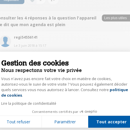
nsulter les 4 réponses à la question l'appareil
e dit que mon agenda est plein
regi54556141
Le
3 juin 2018
à
15:17
Il peut comprendre 2000 ( deux milles ) contacts !
Gestion des cookies
0
Répondre
Nous respectons votre vie privée
Vous n'avez pas encore fait votre choix en matière de cookies,
autorisez-vous le suivi de votre visite ? Vous pouvez également décider
teddy50
quels services vous nous autorisez à lancer. Consultez notre
politique
Axeptio consent
Le
1 juin 2018
à
16:57
de cookies
.
Hello, merci pour votre réponse teddy 50
Lire la politique de confidentialité
Consentements certifiés par
0
Répondre
Tout refuser
Paramétrer
Tout accepter