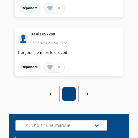
0
Répondre
DeniseS7280
Le
22 avril 2015
à
13:53
bonjour , le mien les recoit
0
Répondre
1
01. Choisir une marque