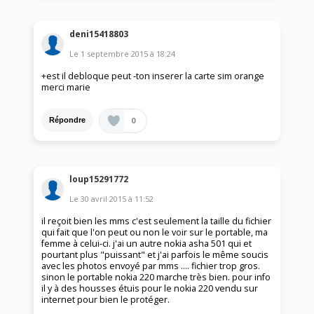
deni15418803
Le
1 septembre 2015
à
18:24
+est il debloque peut -ton inserer la carte sim orange
merci marie
0
Répondre
loup15291772
Le
30 avril 2015
à
11:52
il reçoit bien les mms c'est seulement la taille du fichier
qui fait que l'on peut ou non le voir sur le portable, ma
femme à celui-ci. j'ai un autre nokia asha 501 qui et
pourtant plus "puissant" et j'ai parfois le même soucis
avec les photos envoyé par mms .... fichier trop gros.
sinon le portable nokia 220 marche très bien. pour info
il y à des housses étuis pour le nokia 220 vendu sur
internet pour bien le protéger.