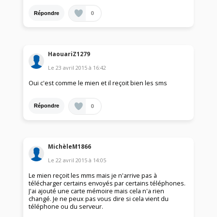
0
Répondre
HaouariZ1279
Le
23 avril 2015
à
16:42
Oui c'est comme le mien et il reçoit bien les sms
0
Répondre
MichèleM1866
Le
22 avril 2015
à
14:05
Le mien reçoit les mms mais je n'arrive pas à
télécharger certains envoyés par certains téléphones.
J'ai ajouté une carte mémoire mais cela n'a rien
changé. Je ne peux pas vous dire si cela vient du
téléphone ou du serveur.