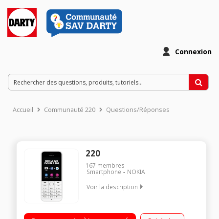
Connexion
Accueil
Communauté 220
Questions/Réponses
220
167
membres
Smartphone
NOKIA
Voir la description
Ecran 6,1cm (2.4'') Double SIM Appareil photo 2 mégapixels
Bluetooth - Radio FM