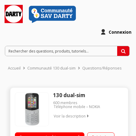
Connexion
Accueil
Communauté 130 dual-sim
Questions/Réponses
130 dual-sim
600
membres
Téléphone mobile
NOKIA
Voir la description
"Ecran 1,8"" (4.6cm) - 128 x 160 pixels Slot microSD jusqu'à
32Go Radio FM / Bluetooth Double SIM"