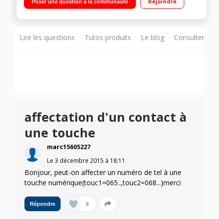
Rejoindre
Poser une question à la communauté
Lire les questions
Tutos produits
Le blog
Consulter sur
affectation d'un contact à
une touche
marc15605227
Le
3 décembre 2015
à
18:11
Bonjour, peut-on affecter un numéro de tel à une
touche numérique(touc1=065..,touc2=068...)merci
0
Répondre