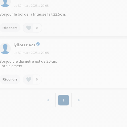
Le
30 mars 2023
à
20:08
Bonjour le bol de la friteuse fait 22,5cm.
0
Répondre
lyli24331623
Le
30 mars 2023
à
20:05
Bonjour, le diamètre est de 20 cm.
Cordialement.
0
Répondre
1