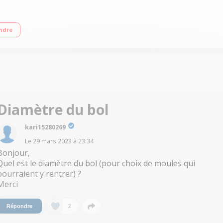
- 6 personnes Minuteur - Température réglable: de 40°C à 230°C 6 modes de cuis
ndre
 lavables au lave-vaisselle
Diamètre du bol
kari15280269
Le
29 mars 2023
à
23:34
Bonjour,
Quel est le diamètre du bol (pour choix de moules qui
pourraient y rentrer) ?
Merci
2
Répondre