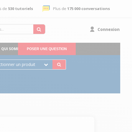
s de
530 tutoriels
Plus de
175 000 conversations
Connexion
QUI SOMMES-NOUS
POSER UNE QUESTION
ctionner un produit