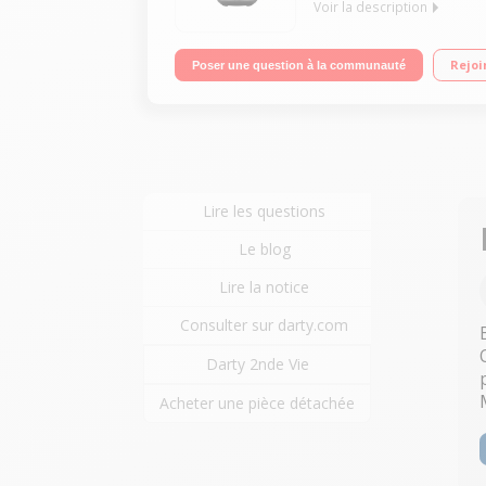
Voir la description
Cuisson avec peu ou pas d'huile - 1,4kg de frites 
Rejoi
Poser une question à la communauté
déshydrater, réchauffer, cuire au four Accessoires
Lire les questions
Le blog
Lire la notice
Consulter sur darty.com
Darty 2nde Vie
Acheter une pièce détachée