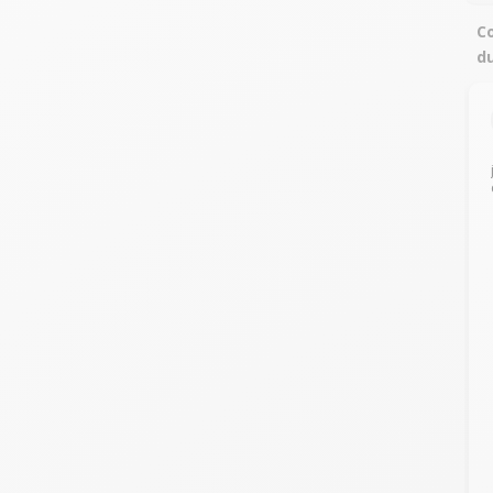
Co
du