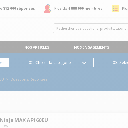
de
872 000 réponses
Plus de
4 000 000 membres
Plu
NOS ARTICLES
NOS ENGAGEMENTS
02. Choisir la catégorie
03. Séle
0EU
Questions/Réponses
e Ninja MAX AF160EU
bres