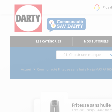
Plus 
LES CATÉGORIES
NOS TUTORIELS
01. Choisir une marque
Accueil
Communauté Friteuse sans huile Ninja MAX AF16
Friteuse sans huil
Friteuse
NINJA
-
4448
mem