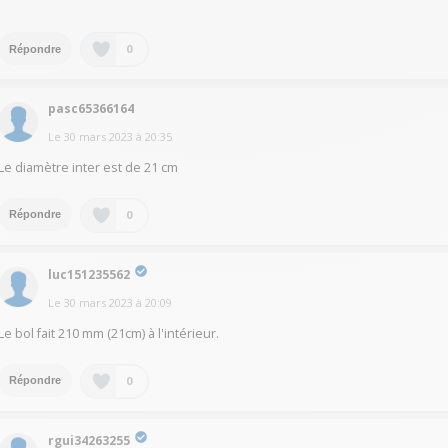
0
Répondre
pasc65366164
Le
30 mars 2023
à
20:35
Le diamètre inter est de 21 cm
0
Répondre
luc151235562
Le
30 mars 2023
à
20:09
Le bol fait 210 mm (21cm) à l'intérieur.
0
Répondre
rgui34263255