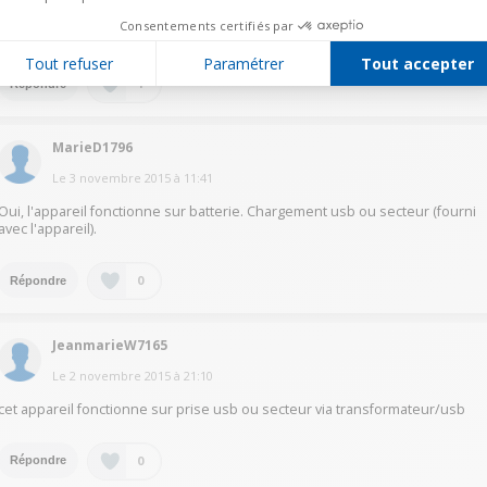
Consentements certifiés par
Bonjour, Oui batterie rechargeable
Tout refuser
Paramétrer
Tout accepter
1
Répondre
MarieD1796
Le
3 novembre 2015
à
11:41
Oui, l'appareil fonctionne sur batterie. Chargement usb ou secteur (fourni
avec l'appareil).
0
Répondre
JeanmarieW7165
Le
2 novembre 2015
à
21:10
cet appareil fonctionne sur prise usb ou secteur via transformateur/usb
0
Répondre