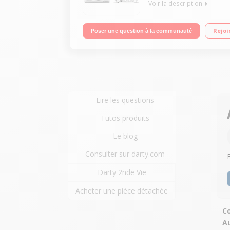
Voir la description
Boîtier compact tout terrain Capteur CMOS 13,2 mil
Rejoi
Poser une question à la communauté
Lire les questions
Tutos produits
Le blog
Consulter sur darty.com
Darty 2nde Vie
Acheter une pièce détachée
Co
A