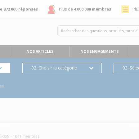
de
872 000 réponses
Plus de
4 000 000 membres
Plu
NOS ARTICLES
NOS ENGAGEMENTS
02. Choisir la catégorie
03. Séle
es
NIKON
-
1041
membres