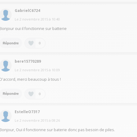
GabrielC6724
Le
2 novembre 2015
à
10:40
Bonjour oui il fonctionne sur batterie
0
Répondre
bere15770289
Le
2 novembre 2015
à
10:09
D'accord, merci beaucoup à tous !
0
Répondre
EstelleO7317
Le
2 novembre 2015
à
08:26
Bonjour, Oui il fonctionne sur baterie donc pas besoin de piles.