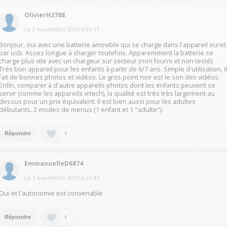
OlivierH2788
Le
2 novembre 2015
à
03:11
Bonjour, oui avec une batterie amovible qui se charge dans l'appareil ou/et
par usb. Assez longue à charger toutefois. Apparemment la batterie se
charge plus vite avec un chargeur sur secteur (non fourni et non testé).
Très bon appareil pour les enfants à partir de 6/7 ans. Simple d'utilisation, i
fait de bonnes photos et vidéos. Le gros point noir est le son des vidéos.
Enfin, comparer à d'autre appareils photos dont les enfants peuvent se
servir (comme les appareils vrtech), la qualité est très très largement au
dessus pour un prix équivalent. Il est bien aussi pour les adultes
débutants. 2 modes de menus (1 enfant et 1 "adulte").
1
Répondre
EmmanuelleD6874
Le
1 novembre 2015
à
23:47
Oui et l'autonomie est convenable .
1
Répondre