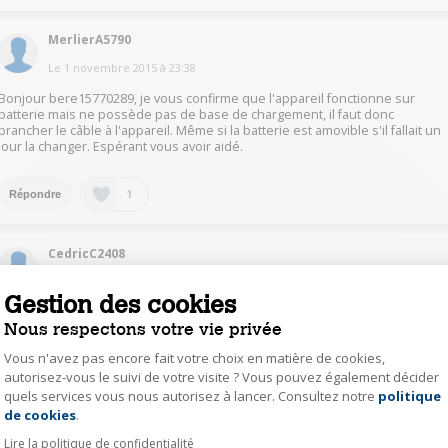
MerlierA5790
Le
1 novembre 2015
à
23:38
Bonjour bere15770289, je vous confirme que l'appareil fonctionne sur
batterie mais ne possède pas de base de chargement, il faut donc
brancher le câble à l'appareil. Même si la batterie est amovible s'il fallait un
jour la changer. Espérant vous avoir aidé.
1
Répondre
CedricC2408
Le
1 novembre 2015
à
23:20
Gestion des cookies
Oui Pas besoin d'acheter des piles.
Nous respectons votre vie privée
Vous n'avez pas encore fait votre choix en matière de cookies,
1
Répondre
autorisez-vous le suivi de votre visite ? Vous pouvez également décider
quels services vous nous autorisez à lancer. Consultez notre
politique
Axeptio consent
de cookies
.
OliviaC2922
Lire la politique de confidentialité
Le
1 novembre 2015
à
23:17