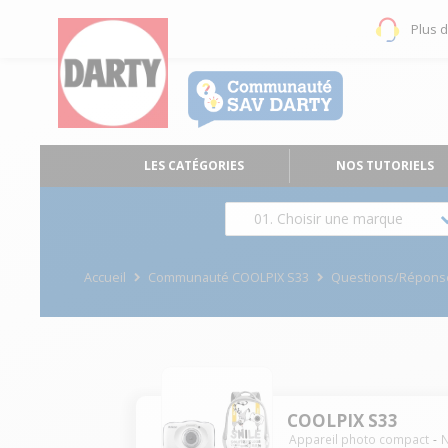
Plus 
LES CATÉGORIES
NOS TUTORIELS
01. Choisir une marque
Accueil
Communauté COOLPIX S33
Questions/Répons
COOLPIX S33
Appareil photo compact