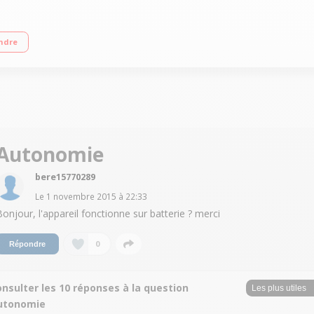
lions de pixels - Ecran 6,7 cm Zoom optique Nikon 3x Résiste à la poussière, a
ndre
Autonomie
bere15770289
Le
1 novembre 2015
à
22:33
Bonjour, l'appareil fonctionne sur batterie ? merci
0
Répondre
nsulter les 10 réponses à la question
utonomie