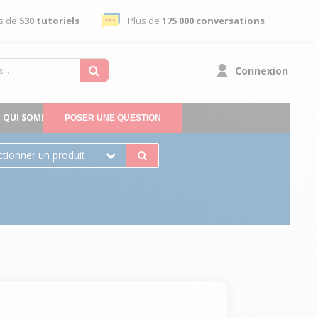
s de
530 tutoriels
Plus de
175 000 conversations
Connexion
QUI SOMMES-NOUS
POSER UNE QUESTION
ctionner un produit