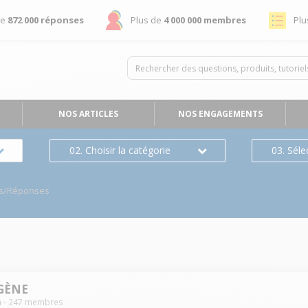
de
872 000 réponses
Plus de
4 000 000 membres
Plu
NOS ARTICLES
NOS ENGAGEMENTS
02. Choisir la catégorie
03. Séle
ns/Réponses
AGÈNE
a
-
247
membres