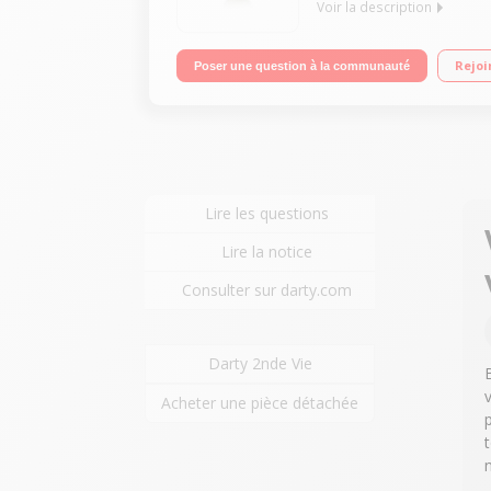
Voir la description
Appareil anti rides et anti âge visage et cou Traite
Rejoi
Poser une question à la communauté
délicates, sac de rangement
Lire les questions
Lire la notice
Consulter sur darty.com
Darty 2nde Vie
Acheter une pièce détachée