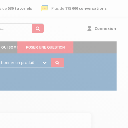
s de
530 tutoriels
Plus de
175 000 conversations
Connexion
QUI SOMMES-NOUS
POSER UNE QUESTION
ctionner un produit