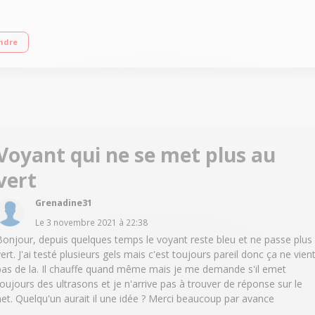
ment pour réduire les rides et signes du vieillissement Peau liftée, plus lisse et
ndre
Voyant qui ne se met plus au
vert
Grenadine31
Le
3 novembre 2021
à
22:38
Bonjour, depuis quelques temps le voyant reste bleu et ne passe plus
vert. J'ai testé plusieurs gels mais c'est toujours pareil donc ça ne vien
pas de la. Il chauffe quand même mais je me demande s'il emet
toujours des ultrasons et je n'arrive pas à trouver de réponse sur le
net. Quelqu'un aurait il une idée ? Merci beaucoup par avance