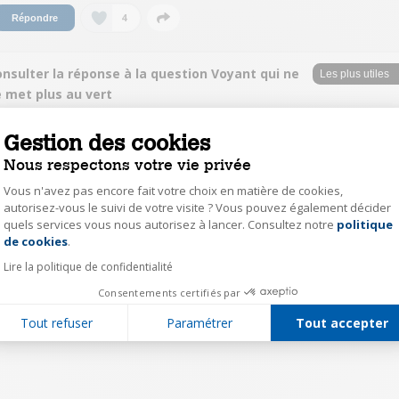
4
Répondre
nsulter la réponse à la question Voyant qui ne
e met plus au vert
lete14355641
Gestion des cookies
Le
4 novembre 2021
à
23:49
Nous respectons votre vie privée
je rencontre le meme problème .le voyant reste toujours bleu je suis
Vous n'avez pas encore fait votre choix en matière de cookies,
déçue de cet appareil
autorisez-vous le suivi de votre visite ? Vous pouvez également décider
quels services vous nous autorisez à lancer. Consultez notre
politique
Axeptio consent
de cookies
.
32
Répondre
Lire la politique de confidentialité
Consentements certifiés par
1
Tout refuser
Paramétrer
Tout accepter