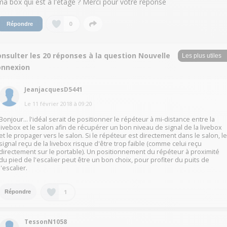
ma box qui est à l'étage ? Merci pour votre réponse
0
Répondre
nsulter les 20 réponses à la question Nouvelle
onnexion
JeanjacquesD5441
Le
11 février 2018
à
09:20
Bonjour... l'idéal serait de positionner le répéteur à mi-distance entre la
livebox et le salon afin de récupérer un bon niveau de signal de la livebox
et le propager vers le salon. Si le répéteur est directement dans le salon, l
signal reçu de la livebox risque d'être trop faible (comme celui reçu
directement sur le portable). Un positionnement du répéteur à proximité
du pied de l'escalier peut être un bon choix, pour profiter du puits de
l'escalier.
1
Répondre
TessonN1058