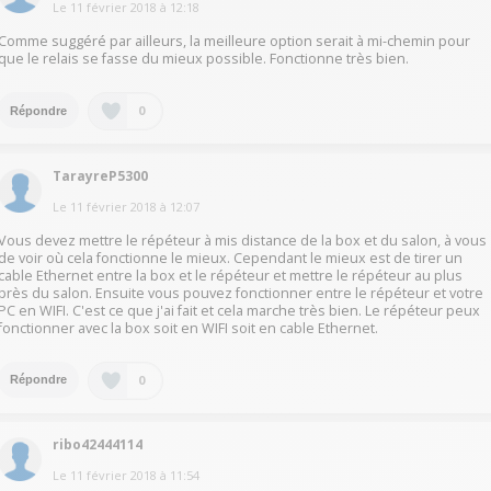
Le
11 février 2018
à
12:18
Comme suggéré par ailleurs, la meilleure option serait à mi-chemin pour
que le relais se fasse du mieux possible. Fonctionne très bien.
0
Répondre
TarayreP5300
Le
11 février 2018
à
12:07
Vous devez mettre le répéteur à mis distance de la box et du salon, à vous
de voir où cela fonctionne le mieux. Cependant le mieux est de tirer un
cable Ethernet entre la box et le répéteur et mettre le répéteur au plus
près du salon. Ensuite vous pouvez fonctionner entre le répéteur et votre
PC en WIFI. C'est ce que j'ai fait et cela marche très bien. Le répéteur peux
fonctionner avec la box soit en WIFI soit en cable Ethernet.
0
Répondre
ribo42444114
Le
11 février 2018
à
11:54