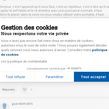
Bonjour, c'est l'appareil qu'il vous faut, c'est un répéteur, c'est à dire qu'il v
capter le wifi faible et le ré-émettre avec une puissance normale. Il faut
donc le placer dans la zone où vous voulez utiliser votre portable, il faut
juste que le signal soit quand même perceptible par l'appareil pour pouvoi
être ré-émis. Il ne sert à rien s'il est placé juste à côté de la box. Pour info, il
Gestion des cookies
s'identifie avec un nouvel SSID ce qui vous permettra de choisir entre le
SSID de la box en direct ou bien le répéteur.
Nous respectons votre vie privée
Vous n'avez pas encore fait votre choix en matière de cookies,
0
Répondre
autorisez-vous le suivi de votre visite ? Vous pouvez également décider
quels services vous nous autorisez à lancer. Consultez notre
politique
Axeptio consent
de cookies
.
JacquesR8418
Lire la politique de confidentialité
Le
11 février 2018
à
13:41
Consentements certifiés par
Bonjour, Il’faut Mettre le répéteur le plus près de la pièce qui capte mal,
nous nous l avons mis aussi à l’etage Dans la pièce où le signal était faible.
Tout refuser
Paramétrer
Tout accepter
Bonne journee
0
Répondre
guer65414415