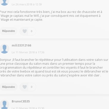
Le
26 mars 2018
à
12:59
Pour moi cela fonctionne très bien, j'ai ma box au rez de chaussée et à
l'étage je captais mal le Wifi, j'ai par conséquent mis cet équipement à
l'étage et maintenant je capte.
0
Répondre
mili33312166
Le
11 février 2018
à
17:36
Bonjour ,Il faut brancher le répétiteur pour l'utilisation dans votre salon sur
une prise classique du salon mais dans un premier temps pour la
programmation du répétiteur et contrôler les voyants il faut le brancher
près de votre livebox et quand tout est ok vous pouvez le débrancher et le
rebrancher dans votre salon ou près du salon.J'espère avoir été clair .
0
Répondre
BrunoC8535
Le
11 février 2018
à
13:50