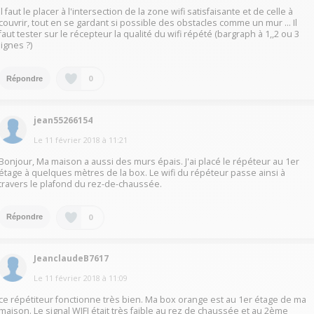
Il faut le placer à l'intersection de la zone wifi satisfaisante et de celle à
couvrir, tout en se gardant si possible des obstacles comme un mur ... Il
faut tester sur le récepteur la qualité du wifi répété (bargraph à 1,,2 ou 3
lignes ?)
0
Répondre
jean55266154
Le
11 février 2018
à
11:21
Bonjour, Ma maison a aussi des murs épais. J'ai placé le répéteur au 1er
étage à quelques mètres de la box. Le wifi du répéteur passe ainsi à
travers le plafond du rez-de-chaussée.
0
Répondre
JeanclaudeB7617
Le
11 février 2018
à
11:09
ce répétiteur fonctionne très bien. Ma box orange est au 1er étage de ma
maison. Le signal WIFI était très faible au rez de chaussée et au 2ème