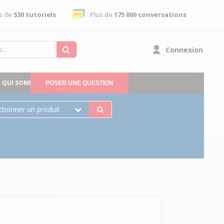
s de
530 tutoriels
Plus de
175 000 conversations
Connexion
QUI SOMMES-NOUS
POSER UNE QUESTION
ctionner un produit