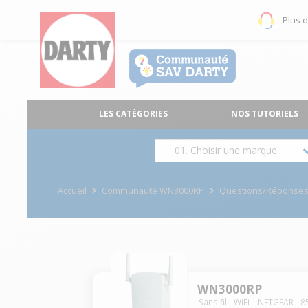
Plus 
LES CATÉGORIES
NOS TUTORIELS
01. Choisir une marque
Accueil
Communauté WN3000RP
Questions/Réponse
WN3000RP
Sans fil - WiFi
NETGEAR
-
8