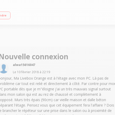
a puissance Wi-Fi Débit maximal théorique 300 Mbps Fonction Push 'N' Connect 
ndre
Nouvelle connexion
alwa15616047
Le
10 février 2018
à
22:19
bonjour, Ma Livebox Orange est à l'étage avec mon PC. Là pas de
problème car tout est relié et directement à côté. Par contre pour mo
PC portable dès que je m"éloigne j'ai un très mauvais signal surtout
dans mon salon qui est au rez de chaussé et complètement à
l'opposé. Murs très épais (90cm) car vieille maison et dalle béton
séparant l'étage. Pensez vous que cet équipement fera l'affaire ? Dois
je brancher le répéteur sur une prise dans le salon ou à proximité de