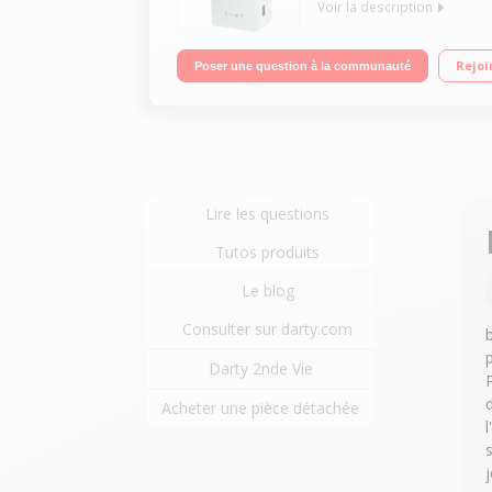
Voir la description
Répéteur universel WiFi N Augmente la portée et l
Rejoi
Poser une question à la communauté
Lire les questions
Tutos produits
Le blog
Consulter sur darty.com
Darty 2nde Vie
Acheter une pièce détachée