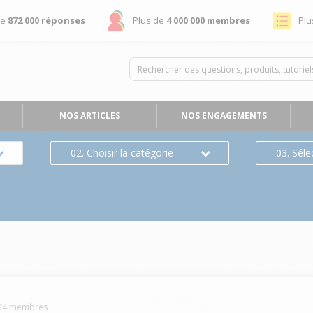
de
872 000 réponses
Plus de
4 000 000 membres
Plu
NOS ARTICLES
NOS ENGAGEMENTS
02. Choisir la catégorie
03. Séle
s
54
membres