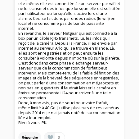
elle-même: elle est connectée à son serveur par wifi et
ne lui transmet des infos que lorsque elle est sollicitée
par l'utilisateur ou lorsqu'elle s'active lors d'une
alarme. Ceci se fait donc par ondes radios (le wifi) en
local et ne consomme pas de bande passante
internet.
En revanche, le serveur Netgear qui est connecté à la
box par un câble RJ45 transmets, lui, les infos qu'il
reçoit de la caméra. Depuis la France, il les envoie par
internet au serveur Arlo qui se trouve en Irlande. Là,
elles sont enregistrées et on peut ensuite les
consulter à volonté depuis n'importe où sur la planète.
C'est donc dans cette phase d'échange serveur-
serveur que de la consommation de forfait peut
intervenir. Mais compte-tenu de la faible définition des
images et de la brièveté des séquences enregistrées,
on peut parler d'une consommation en mégaoctets et
non pas en gigaoctets. Il faudrait laisser la caméra en
émission permanente H24 pour arriver à une telle
consommation.
Donc, à mon avis, pas de souci pour votre forfait,
même limité à 40 Go. J'utilise plusieurs de ces caméras
depuis 2014 et je n'ai jamais noté de surconsommation
liée à leur emploi.
Bien à vous, PK.
3
Répondre