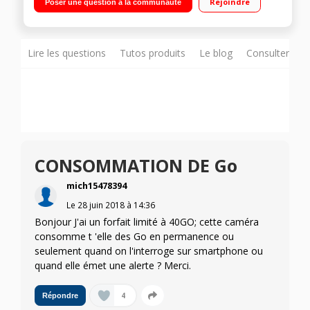
Rejoindre
Poser une question à la communauté
Vision nocturne 7,5 mètres Détection de mouvement - Alertes
en temps réel Compatible iOS et Android - Application
gratuite
Lire les questions
Tutos produits
Le blog
Consulter sur
CONSOMMATION DE Go
mich15478394
Le
28 juin 2018
à
14:36
Bonjour J'ai un forfait limité à 40GO; cette caméra
consomme t 'elle des Go en permanence ou
seulement quand on l'interroge sur smartphone ou
quand elle émet une alerte ? Merci.
4
Répondre