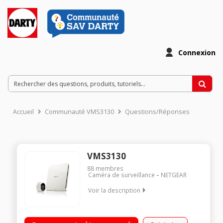
Connexion
Accueil
Communauté VMS3130
Questions/Réponses
VMS3130
88
membres
Caméra de surveillance
NETGEAR
Voir la description
Caméra IP intérieure et extérieure sans fil - Autonomie 4 à 6
mois sur batterie intégrée Résolution HD 1280 x 720 pixels -