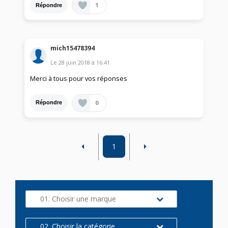
1
Répondre
mich15478394
Le
28 juin 2018
à
16:41
Merci à tous pour vos réponses
0
Répondre
1
01. Choisir une marque
02. Choisir la catégorie