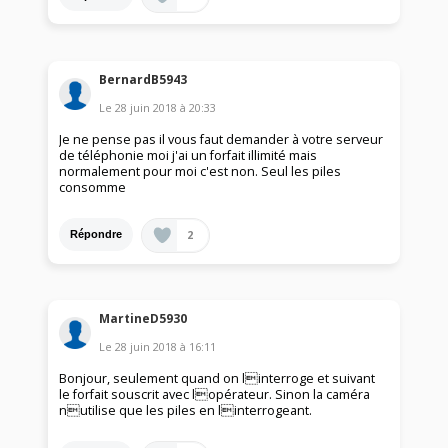
BernardB5943
Le
28 juin 2018
à
20:33
Je ne pense pas il vous faut demander à votre serveur
de téléphonie moi j'ai un forfait illimité mais
normalement pour moi c'est non. Seul les piles
consomme
2
Répondre
MartineD5930
Le
28 juin 2018
à
16:11
Bonjour, seulement quand on linterroge et suivant
le forfait souscrit avec lopérateur. Sinon la caméra
nutilise que les piles en linterrogeant.