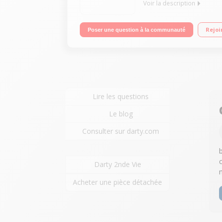
Voir la description
Adaptateurs CPL 1 prise RJ45 intégrées Prises él
Rejoi
Poser une question à la communauté
Lire les questions
Le blog
Consulter sur darty.com
Darty 2nde Vie
Acheter une pièce détachée