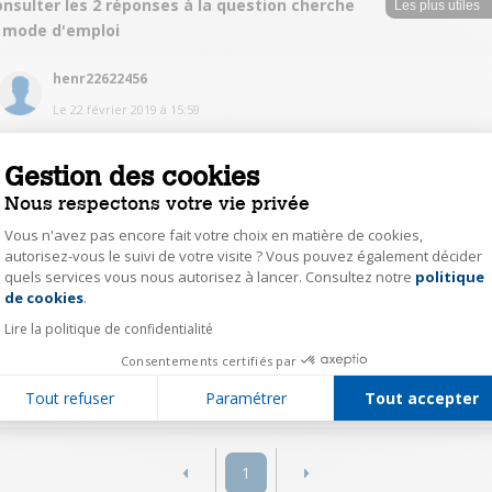
nsulter les 2 réponses à la question cherche
e mode d'emploi
henr22622456
Le
22 février 2019
à
15:59
C'est très simple, il faut brancher un plug sur la box l'autre sur le décodeur
et tout se met en place.Les miens fonctionnent très bien.
Gestion des cookies
Nous respectons votre vie privée
0
Répondre
Vous n'avez pas encore fait votre choix en matière de cookies,
autorisez-vous le suivi de votre visite ? Vous pouvez également décider
quels services vous nous autorisez à lancer. Consultez notre
politique
jtid15453212
Axeptio consent
de cookies
.
Le
22 février 2019
à
14:57
Lire la politique de confidentialité
Marche uniquement avec une liaison RJ45. ne marche pas en WIFI
Consentements certifiés par
0
Répondre
Tout refuser
Paramétrer
Tout accepter
1