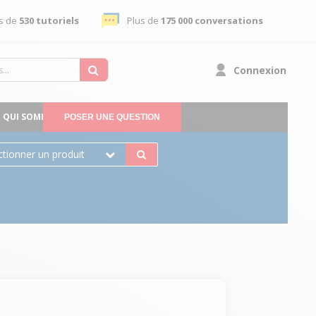
s de
530 tutoriels
Plus de
175 000 conversations
Connexion
QUI SOMMES-NOUS
POSER UNE QUESTION
ctionner un produit