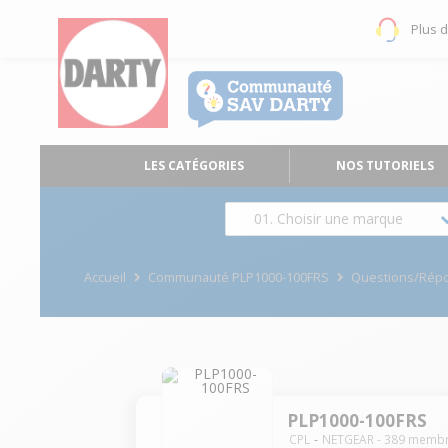
Plus 
LES CATÉGORIES
NOS TUTORIELS
01. Choisir une marque
Accueil
Communauté PLP1000-100FRS
Questions/Rép
PLP1000-100FRS
CPL
NETGEAR
-
389
membr