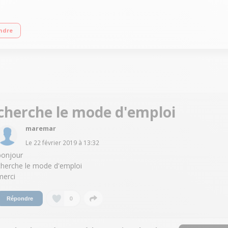
ectriques intégrées Débit maximal théorique : 1000 Mbps
ndre
cherche le mode d'emploi
maremar
Le
22 février 2019
à
13:32
bonjour
cherche le mode d'emploi
merci
0
Répondre