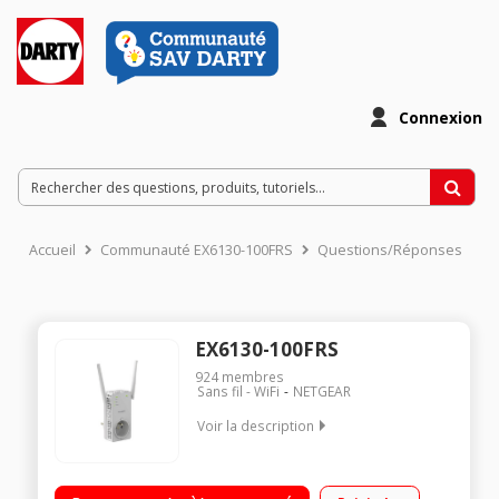
Connexion
Accueil
Communauté EX6130-100FRS
Questions/Réponses
EX6130-100FRS
924
membres
Sans fil - WiFi
NETGEAR
Voir la description
Augmente la portée et la puissance Wi-Fi Wifi Dual Band 1200
Mbps max - Port Ethernet Dual Band 2.4 & 5GHz