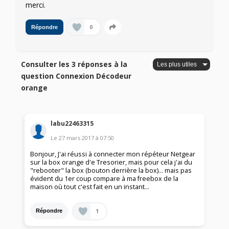
merci.
0
Répondre
Consulter les 3 réponses à la
question Connexion Décodeur
orange
labu22463315
Le
27 mars 2017
à
07:50
Bonjour, J'ai réussi à connecter mon répéteur Netgear
sur la box orange d'e Tresorier, mais pour cela j'ai du
"rebooter" la box (bouton derrière la box)... mais pas
évident du 1er coup compare à ma freebox de la
maison où tout c'est fait en un instant...
1
Répondre