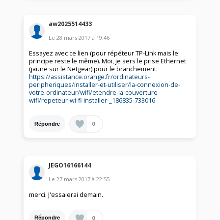
aw2025514433
Le
28 mars 2017
à
19:46
Essayez avec ce lien (pour répéteur TP-Link mais le
principe reste le même). Moi, je sers le prise Ethernet
(jaune sur le Netgear) pour le branchement.
https://assistance.orange.fr/ordinateurs-
peripheriques/installer-et-utiliser/la-connexion-de-
votre-ordinateur/wifi/etendre-la-couverture-
wifi/repeteur-wi-fi-installer-_186835-733016
0
Répondre
JEGO16166144
Le
27 mars 2017
à
22:55
merci. J'essaierai demain.
0
Répondre