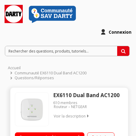
Connexion
Accueil
Communauté EX6110 Dual Band AC1200
Questions/Réponses
EX6110 Dual Band AC1200
610
membres
Routeur
NETGEAR
Voir la description
Augmente la portée et la puissance Wi-Fi Wifi Dual Band
jusqu’à 1200 Mbit/s Technologie FastLane™ pour des