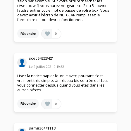
salon par exemple. Sur votre ordi rechercher les
réseaux wifi, vous aurez netgear etc...2 ou 5 l'ouvrir il
faudra entrer votre mot de passe de votre box. Vous
devez avoir à l'écran de NETGEAR remplissez le
formulaire et tout devrait fonctionner.
0
Répondre
scoc54223421
Le
2 juillet 2021
à
19:56
Lisez la notice papier fournie avec, pourtant c'est
vraiment très simple. Un réseau bis se crée et il faut
vous connecter dessus quand vous êtes dans les
autres pièces.
0
Répondre
samu36441113