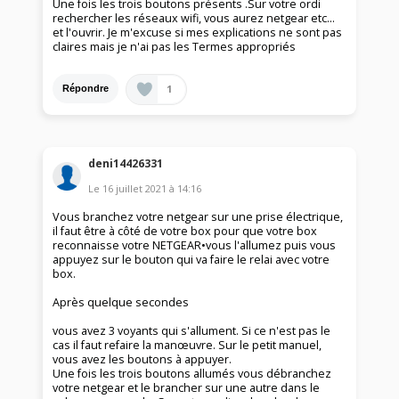
Une fois les trois boutons présents .Sur votre ordi
rechercher les réseaux wifi, vous aurez netgear etc...
et l'ouvrir. Je m'excuse si mes explications ne sont pas
claires mais je n'ai pas les Termes appropriés
1
Répondre
deni14426331
Le
16 juillet 2021
à
14:16
Vous branchez votre netgear sur une prise électrique,
il faut être à côté de votre box pour que votre box
reconnaisse votre NETGEAR•vous l'allumez puis vous
appuyez sur le bouton qui va faire le relai avec votre
box.
Après quelque secondes
vous avez 3 voyants qui s'allument. Si ce n'est pas le
cas il faut refaire la manœuvre. Sur le petit manuel,
vous avez les boutons à appuyer.
Une fois les trois boutons allumés vous débranchez
votre netgear et le brancher sur une autre dans le