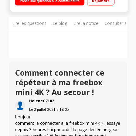
Rejoindre
Poser une question à la communauté
connexions haut débit Compatible avec tout routeur Wifi
Lire les questions
Le blog
Lire la notice
Consulter sur d
Comment connecter ce
répéteur à ma freebox
mini 4K ? Au secour !
HeleneG7102
Le
2 juillet 2021
à
18:05
bonjour
comment le connecter à la freebox mini 4K ? j'essaye
depuis 3 heures ! ni par ordi ( la page dédiée netgear
est inaccessible ) et le wps ne fonctionne pas !