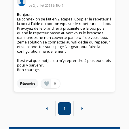
Le
2 juillet 2021
à
19:47
Bonjour,
La connexion se fait en 2 étapes. Coupler le repeteur à
la box à l'aide du bouton wps sur le repeteur et la box.
Prévoyez de le brancher à proximité de la box puis
quand le repeteur passe au vert vous le branchez
dans une zone non couverte par le wifi de votre box.
2eme solution se connecter au wifi dédié du repeteur
et se connecter sur la page Netgear pour faire la
configuration manuellement.
Il est vrai que moi j'ai du m'y reprendre à plusieurs fois
pour y parvenir.
Bon courage.
0
Répondre
1