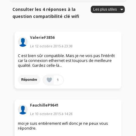
Consulter les 4 réponses à la
question compatibilité clé wifi
ValerieF3856
Le
12 octobre 2015
à
23:38
C est bien sûr compatible. Mais je ne vois pas l’intérêt
car la connexion ethernet est toujours de meilleure
qualité. Gardez celle-là...
1
Répondre
FauchilleP9641
Le
10 octobre 2015
à
14:28
moi je suis entièrement wifi donc je ne peux vous
répondre.