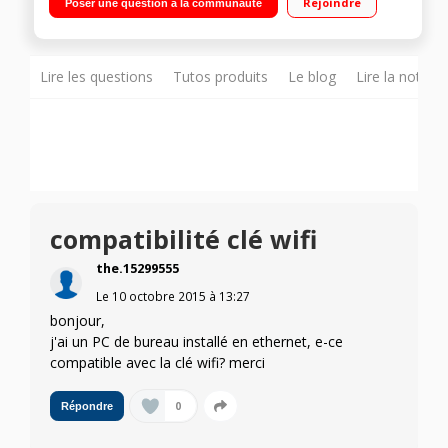
Rejoindre
Poser une question à la communauté
Lire les questions
Tutos produits
Le blog
Lire la notice
compatibilité clé wifi
the.15299555
Le
10 octobre 2015
à
13:27
bonjour,
j'ai un PC de bureau installé en ethernet, e-ce
compatible avec la clé wifi? merci
0
Répondre