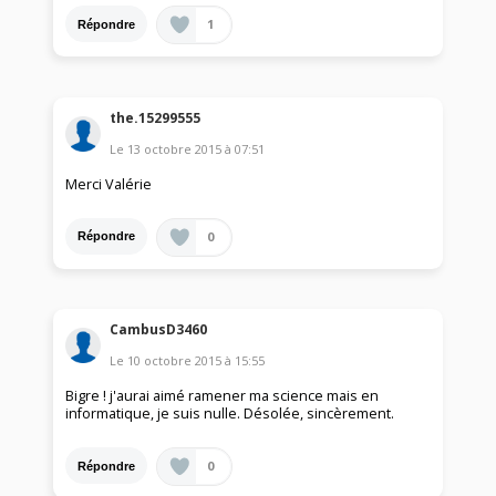
1
Répondre
the.15299555
Le
13 octobre 2015
à
07:51
Merci Valérie
0
Répondre
CambusD3460
Le
10 octobre 2015
à
15:55
Bigre ! j'aurai aimé ramener ma science mais en
informatique, je suis nulle. Désolée, sincèrement.
0
Répondre