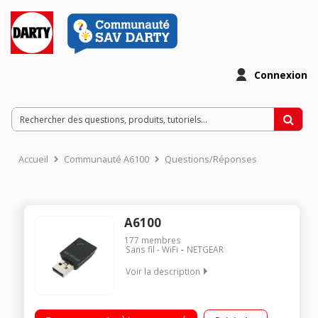
Connexion
Accueil
Communauté A6100
Questions/Réponses
A6100
177
membres
Sans fil - WiFi
NETGEAR
Voir la description
Adaptateur USB Wi-Fi pour ordinateur familial ou portable
Technologie 802.11 ac Débit maximale théorique: 600 Mbps