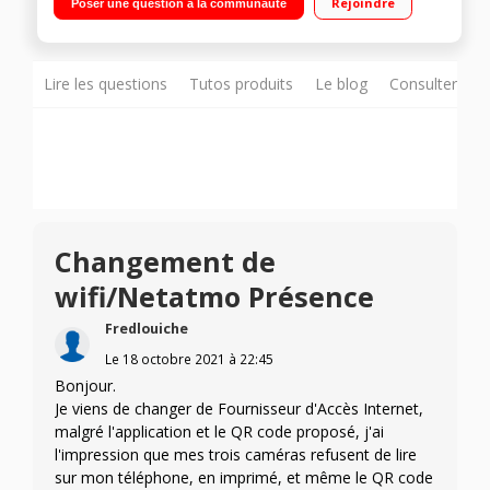
Rejoindre
Poser une question à la communauté
animaux et voitures Application gratuite - Enregistrement
gratuit sur carte SD ou serveur local
Lire les questions
Tutos produits
Le blog
Consulter sur
Changement de
wifi/Netatmo Présence
Fredlouiche
Le
18 octobre 2021
à
22:45
Bonjour.
Je viens de changer de Fournisseur d'Accès Internet,
malgré l'application et le QR code proposé, j'ai
l'impression que mes trois caméras refusent de lire
sur mon téléphone, en imprimé, et même le QR code