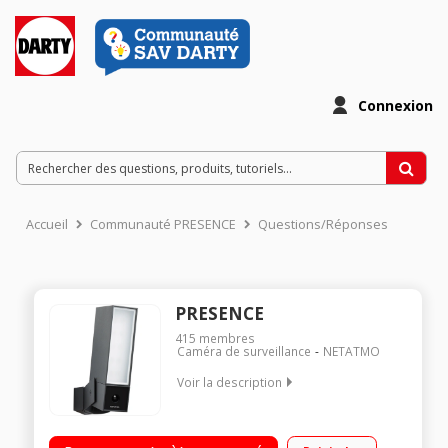
Connexion
Accueil
Communauté PRESENCE
Questions/Réponses
PRESENCE
415
membres
Caméra de surveillance
NETATMO
Voir la description
Caméra IP extérieure imperméable - Eclairage 12W intégré Full
HD 1080p - Wifi Vision nocturne - Détecte les personnes,